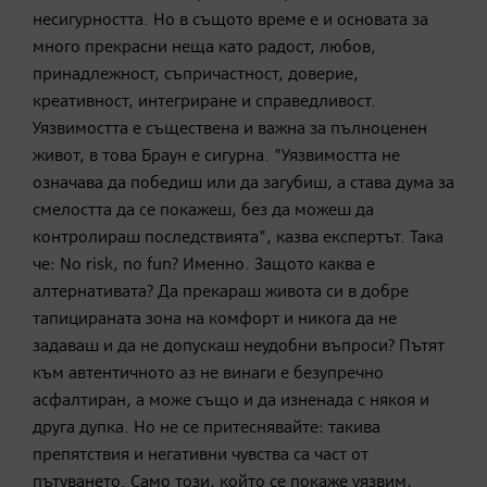
несигурността. Но в същото време е и основата за
много прекрасни неща като радост, любов,
принадлежност, съпричастност, доверие,
креативност, интегриране и справедливост.
Уязвимостта е съществена и важна за пълноценен
живот, в това Браун е сигурна. "Уязвимостта не
означава да победиш или да загубиш, а става дума за
смелостта да се покажеш, без да можеш да
контролираш последствията", казва експертът. Така
че: No risk, no fun? Именно. Защото каква е
алтернативата? Да прекараш живота си в добре
тапицираната зона на комфорт и никога да не
задаваш и да не допускаш неудобни въпроси? Пътят
към автентичното аз не винаги е безупречно
асфалтиран, а може също и да изненада с някоя и
друга дупка. Но не се притеснявайте: такива
препятствия и негативни чувства са част от
пътуването. Само този, който се покаже уязвим,