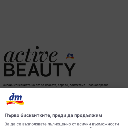
Онлайн списанието на dm за красота, здраве, лайфстайл – разнообразна
информация за един балансиран начин на живот