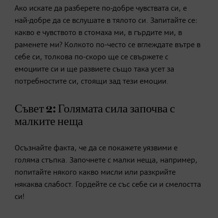
Ако искате да разберете по-добре чувствата си, е
най-добре да се вслушате в тялото си. Запитайте се:
какво е чувството в стомаха ми, в гърдите ми, в
раменете ми? Колкото по-често се вглеждате вътре в
себе си, толкова по-скоро ще се свържете с
емоциите си и ще развиете също така усет за
потребностите си, стоящи зад тези емоции.
Съвет 2: Голямата сила започва с
малките неща
Осъзнайте факта, че да се покажете уязвими е
голяма стъпка. Започнете с малки неща, например,
попитайте някого какво мисли или разкрийте
някаква слабост. Гордейте се със себе си и смелостта
си!