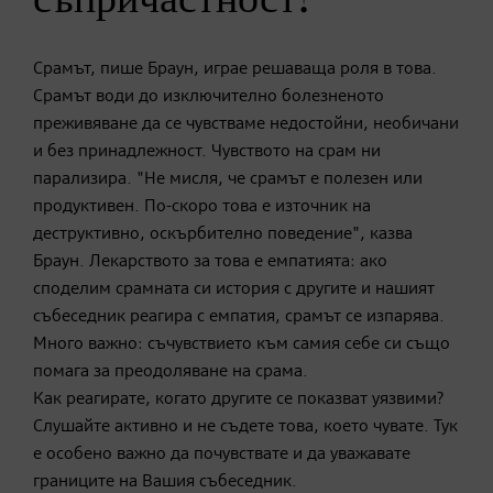
Срамът, пише Браун, играе решаваща роля в това.
Срамът води до изключително болезненото
преживяване да се чувстваме недостойни, необичани
и без принадлежност. Чувството на срам ни
парализира. "Не мисля, че срамът е полезен или
продуктивен. По-скоро това е източник на
деструктивно, оскърбително поведение", казва
Браун. Лекарството за това е емпатията: ако
споделим срамната си история с другите и нашият
събеседник реагира с емпатия, срамът се изпарява.
Много важно: съчувствието към самия себе си също
помага за преодоляване на срама.
Как реагирате, когато другите се показват уязвими?
Слушайте активно и не съдете това, което чувате. Тук
е особено важно да почувствате и да уважавате
границите на Вашия събеседник.