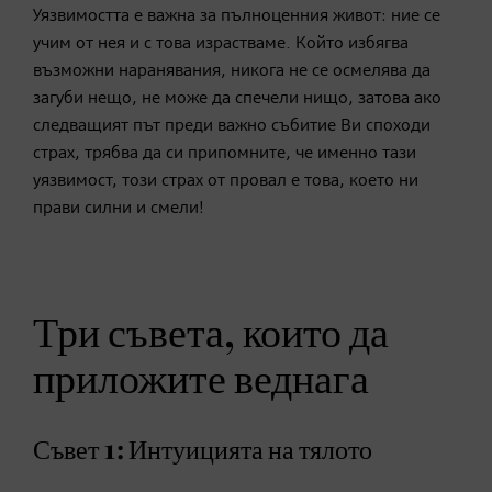
Уязвимостта е важна за пълноценния живот: ние се
учим от нея и с това израстваме. Който избягва
възможни наранявания, никога не се осмелява да
загуби нещо, не може да спечели нищо, затова ако
следващият път преди важно събитие Ви споходи
страх, трябва да си припомните, че именно тази
уязвимост, този страх от провал е това, което ни
прави силни и смели!
Три съвета, които да
приложите веднага
Съвет 1: Интуицията на тялото