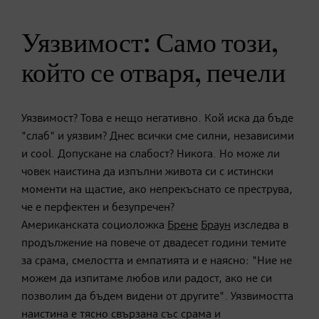
Уязвимост: Само този,
който се отваря, печели
Уязвимост? Това е нещо негативно. Кой иска да бъде
"слаб" и уязвим? Днес всички сме силни, независими
и cool. Допускане на слабост? Никога. Но може ли
човек наистина да изпълни живота си с истински
моменти на щастие, ако непрекъснато се преструва,
че е перфектен и безупречен?
Американската социоложка
Брене
Браун
изследва в
продължение на повече от двадесет години темите
за срама, смелостта и емпатията и е наясно: "Ние не
можем да изпитаме любов или радост, ако не си
позволим да бъдем видени от другите". Уязвимостта
наистина е тясно свързана със срама и