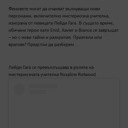
Феновете могат да очакват вълнуващи нови
персонажи, включително мистериозна учителка,
изиграна от певицата Лейди Гага. В същото време,
обичани герои като Enid, Xavier и Bianca се завръщат
– но с нови тайни и разкрития. Приятели или
врагове? Предстои да разберем...
Лейди Гага се превъплъщава в ролята на
мистериозната учителка Rosaline Rotwood