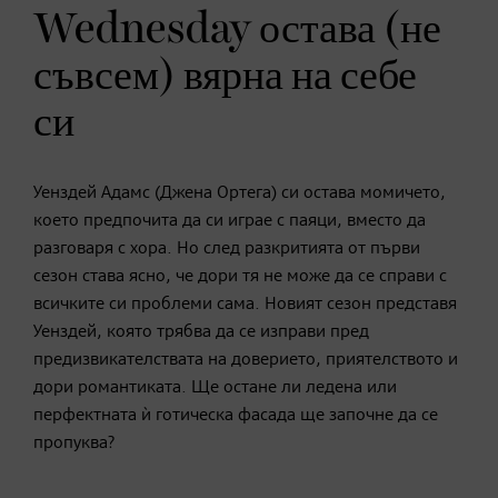
Wednesday остава (не
съвсем) вярна на себе
си
Уенздей Адамс (Джена Ортега) си остава момичето,
което предпочита да си играе с паяци, вместо да
разговаря с хора. Но след разкритията от първи
сезон става ясно, че дори тя не може да се справи с
всичките си проблеми сама. Новият сезон представя
Уенздей, която трябва да се изправи пред
предизвикателствата на доверието, приятелството и
дори романтиката. Ще остане ли ледена или
перфектната ѝ готическа фасада ще започне да се
пропуква?