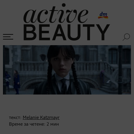
текст:
Melanie Katzmayr
Време за четене:
2
мин