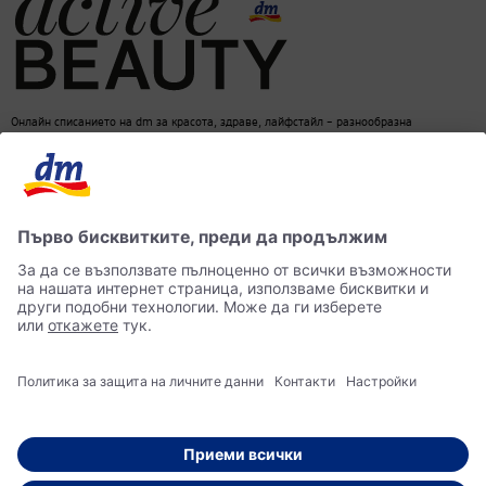
Онлайн списанието на dm за красота, здраве, лайфстайл – разнообразна
информация за един балансиран начин на живот
dm онлайн магазин
Контакти
Лични данни
достъпност
Становище за употреба на изкуствен интелект (ИИ)
© 2026 dm България ЕООД Моят магазин за козметика, парфюмерия, бебешки
продукти, здравословно хранене, стоки за дома, храна за домашни любимци и много
други.