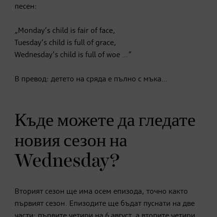
песен:
„Monday’s child is fair of face,
Tuesday’s child is full of grace,
Wednesday’s child is full of woe …“
В превод: детето на сряда е пълно с мъка…
Къде можете да гледате
новия сезон на
Wednesday?
Вторият сезон ще има осем епизода, точно както
първият сезон. Епизодите ще бъдат пуснати на две
части: първите четири на 6 август, а вторите четири