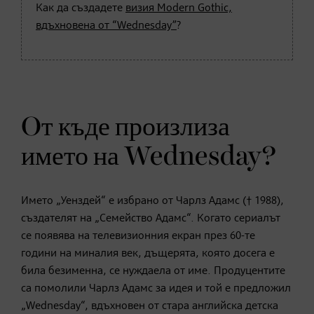
Как да създадете
визия Modern Gothic,
вдъхновена от “Wednesday”
?
Oт къде произлиза
името на Wednesday?
Името „Уенздей“ е избрано от Чарлз Адамс († 1988),
създателят на „Семейство Адамс“. Когато сериалът
се появява на телевизионния екран през 60-те
години на миналия век, дъщерята, която досега е
била безименна, се нуждаела от име. Продуцентите
са помолили Чарлз Адамс за идея и той е предложил
„Wednesday“, вдъхновен от стара английска детска