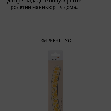
да пресъздадете популярните
пролетни маникюри у дома.