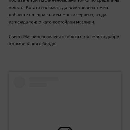
поставете три маслиненозелени точки по средата на
нокътя. Когато изсъхнат, до всяка зелена точка
добавете по една съвсем малка червена, за да
изглежда точно като коктейлни маслини.
Съвет: Маслиненозелените нокти стоят много добре
в комбинация с бордо.