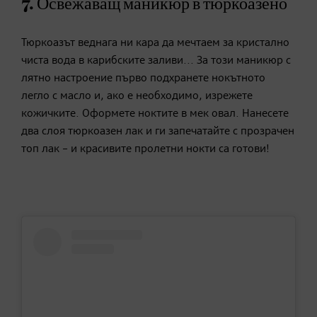
7. Освежаващ маникюр в тюркоазено
Тюркоазът веднага ни кара да мечтаем за кристално
чиста вода в карибските заливи... За този маникюр с
лятно настроение първо подхранете нокътното
легло с масло и, ако е необходимо, изрежете
кожичките. Оформете ноктите в мек овал. Нанесете
два слоя тюркоазен лак и ги запечатайте с прозрачен
топ лак – и красивите пролетни нокти са готови!