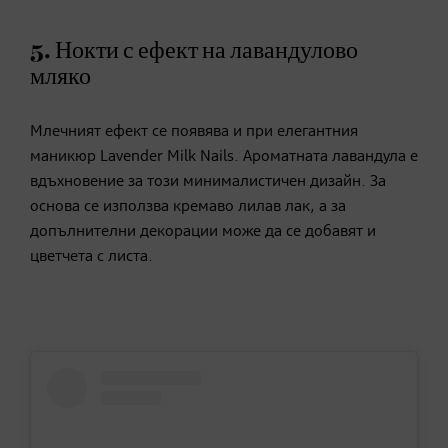
5. Нокти с ефект на лавандулово
мляко
Млечният ефект се появява и при елегантния
маникюр Lavender Milk Nails. Ароматната лавандула е
вдъхновение за този минималистичен дизайн. За
основа се използва кремаво лилав лак, а за
допълнителни декорации може да се добавят и
цветчета с листа.