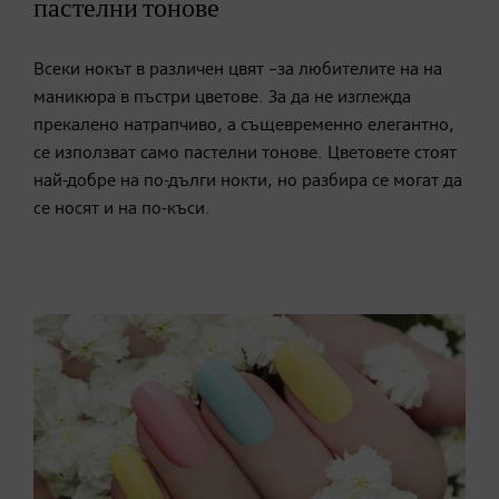
пастелни тонове
Всеки нокът в различен цвят –за любителите на на
маникюра в пъстри цветове. За да не изглежда
прекалено натрапчиво, а същевременно елегантно,
се използват само пастелни тонове. Цветовете стоят
най-добре на по-дълги нокти, но разбира се могат да
се носят и на по-къси.