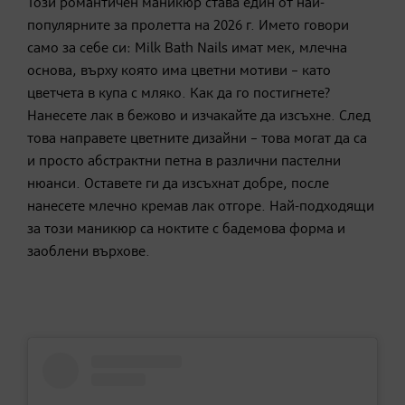
Този романтичен маникюр става един от най-
популярните за пролетта на 2026 г. Името говори
само за себе си: Milk Bath Nails имат мек, млечна
основа, върху която има цветни мотиви – като
цветчета в купа с мляко. Как да го постигнете?
Нанесете лак в бежово и изчакайте да изсъхне. След
това направете цветните дизайни – това могат да са
и просто абстрактни петна в различни пастелни
нюанси. Оставете ги да изсъхнат добре, после
нанесете млечно кремав лак отгоре. Най-подходящи
за този маникюр са ноктите с бадемова форма и
заоблени върхове.