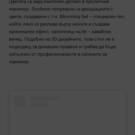
Цветята са задължителен детайл в пролетния
маникюр. Особено популярни са декорациите с
цветя, създавани с т.н. Blooming Gel – специален гел,
който леко се разлива върху нокътя и създава
оригинален ефект, напомнящ на lei – хавайски
венец. Подобно на 3D дизайните, този стил не е
подходящ за домашно правене и трябва да бъде
изпълнен от професионалисти в салоните за
маникюр.