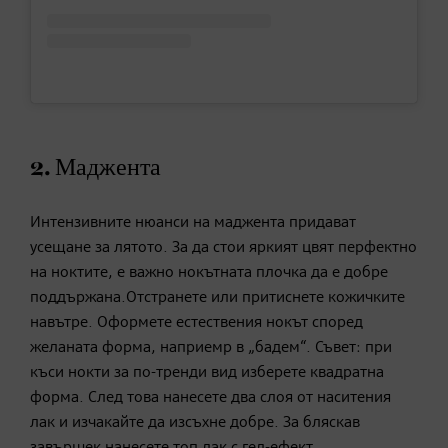
2. Маджента
Интензивните нюанси на маджента придават
усещане за лятото. За да стои яркият цвят перфектно
на ноктите, е важно нокътната плочка да е добре
поддържана.Отстранете или притиснете кожичките
навътре. Оформете естествения нокът според
желаната форма, наприемр в „бадем“. Съвет: при
къси нокти за по-тренди вид изберете квадратна
форма. След това нанесете два слоя от наситения
лак и изчакайте да изсъхне добре. За бляскав