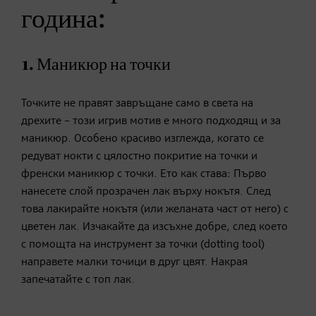
година:
1. Маникюр на точки
Точките не правят завръщане само в света на
дрехите – този игрив мотив е много подходящ и за
маникюр. Особено красиво изглежда, когато се
редуват нокти с цялостно покритие на точки и
френски маникюр с точки. Ето как става: Първо
нанесете слой прозрачен лак върху нокътя. След
това лакирайте нокътя (или желаната част от него) с
цветен лак. Изчакайте да изсъхне добре, след което
с помощта на инструмент за точки (dotting tool)
направете малки точици в друг цвят. Накрая
запечатайте с топ лак.