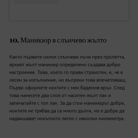
10. Маникюр в слънчево жълто
Както първите силни слънчеви лъчи през пролетта,
яркият жълт маникюр определено създава добро
настроение. Това, което го прави страхотен, е, че е
лесен за изпълнение, но въпреки това впечатляващ.
Първо оформете ноктите с мек бадемов връх. След
това нанесете два слоя от наситен жълт лак и
запечатайте с топ лак. За да стои маникюрът добре,
ноктите не трябва да са много дълги, но е добре да
надвишават нокътното легло с няколко милиметра.