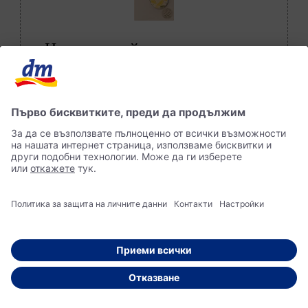
Цветни дизайни за всяко
настроение
ebelin Пила за сухи и чупливи нокти,
различни цветове/мотиви, 1 бр | dm
България
Купете сега в онлайн магазина на dm