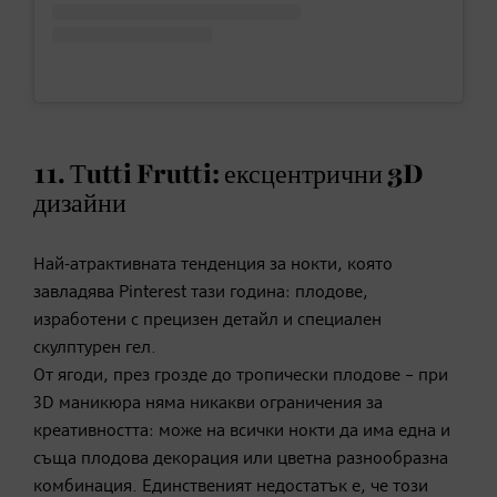
11. Тutti Frutti: ексцентрични 3D
дизайни
Най-атрактивната тенденция за нокти, която
завладява Pinterest тази година: плодове,
изработени с прецизен детайл и специален
скулптурен гел.
От ягоди, през грозде до тропически плодове – при
3D маникюра няма никакви ограничения за
креативността: може на всички нокти да има една и
съща плодова декорация или цветна разнообразна
комбинация. Единственият недостатък е, че този