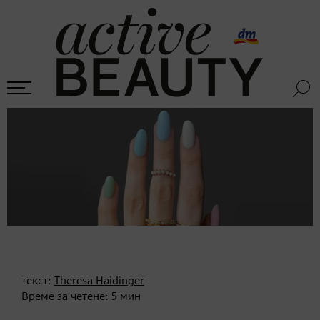
текст:
Theresa Haidinger
Време за четене:
5
мин