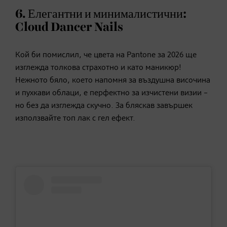
6. Елегантни и минималистични:
Cloud Dancer Nails
Кой би помислил, че цвета на Pantone за 2026 ще
изглежда толкова страхотно и като маникюр!
Нежното бяло, което напомня за въздушна височина
и пухкави облаци, е перфектно за изчистени визии –
но без да изглежда скучно. За бляскав завършек
използвайте топ лак с гел ефект.