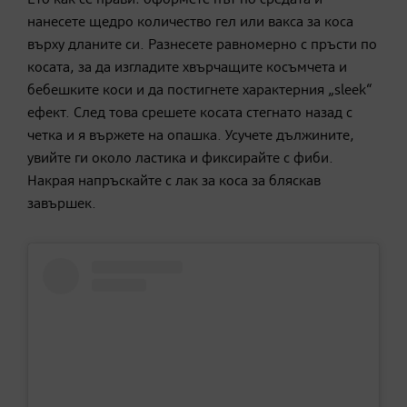
Ето как се прави: оформете път по средата и
нанесете щедро количество гел или вакса за коса
върху дланите си. Разнесете равномерно с пръсти по
косата, за да изгладите хвърчащите косъмчета и
бебешките коси и да постигнете характерния „sleek“
ефект. След това срешете косата стегнато назад с
четка и я вържете на опашка. Усучете дължините,
увийте ги около ластика и фиксирайте с фиби.
Накрая напръскайте с лак за коса за бляскав
завършек.