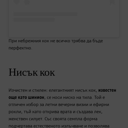
При небрежния кок не всичко трябва да бъде
перфектно.
Нисък кок
Изчистен и стилен: елегантният нисък кок,
известен
още като шинион
, се носи ниско на тила. Той е
отличен избор за летни вечерни визии и ефирни
рокли, тъй като открива врата и създава лек,
женствен силует. Със своята семпла форма
подчертава естественото излъчване и позволява