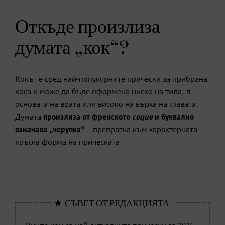
Откъде произлиза
думата „кок“?
Кокът е сред най-популярните прически за прибрана
коса и може да бъде оформена ниско на тила, в
основата на врата или високо на върха на главата.
Думата
произлиза от френското
coque
и буквално
означава „черупка“
– препратка към характерната
кръгла форма на прическата.