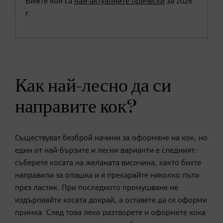
Вижте кои са
най-актуалните прически
за 2026
г.
Как най-лесно да си
направите кок?
Съществуват безброй начини за оформяне на кок, но
един от най-бързите и лесни варианти е следният:
съберете косата на желаната височина, както бихте
направили за опашка и я прекарайте няколко пъти
през ластик. При последното промушване не
издърпвайте косата докрай, а оставете да се оформи
примка. След това леко разтворете и оформете кока