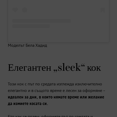
Моделът Бела Хадид
Елегантен „sleek“ кок
Този кок с път по средата изглежда изключително
елегантно и в същото време е лесен за оформяне –
идеален за дни, в които нямате време или желание
да измиете косата си.