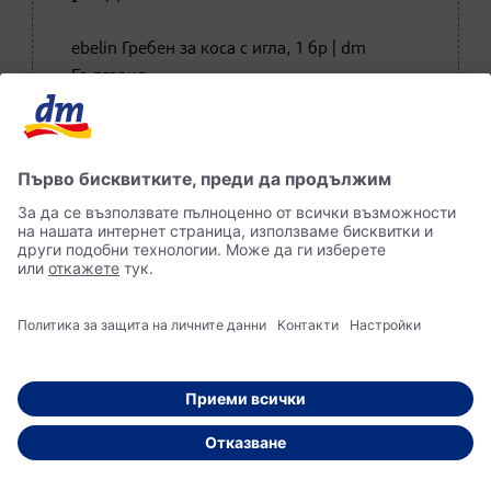
ebelin Гребен за коса с игла, 1 бр | dm
България
Купете сега в онлайн магазина на dm