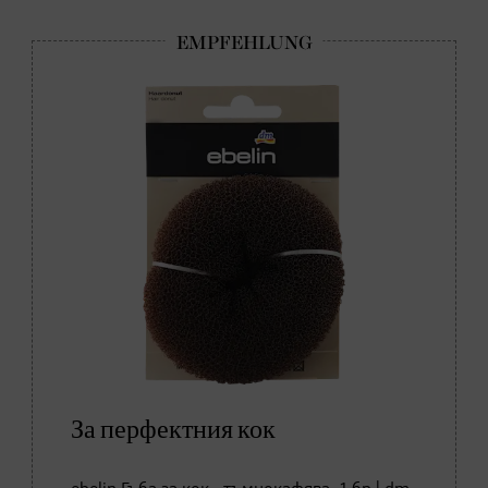
За перфектния кок