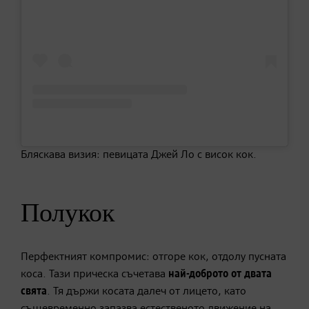
Бляскава визия: певицата Джей Ло с висок кок.
Полукок
Перфектният компромис: отгоре кок, отдолу пусната
коса. Тази прическа съчетава
най-доброто от двата
свята
. Тя държи косата далеч от лицето, като
същевременно запазва естественото движение на