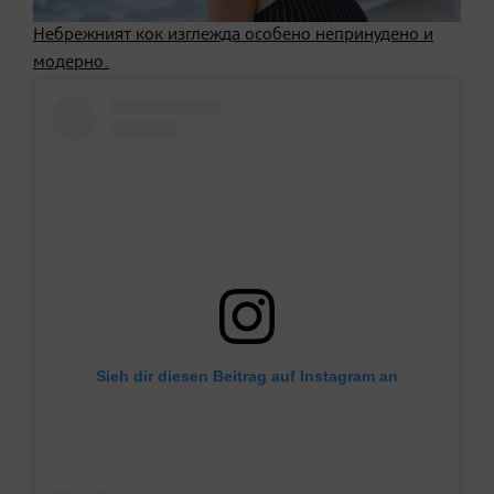
Небрежният кок изглежда особено непринудено и
модерно.
Sieh dir diesen Beitrag auf Instagram an