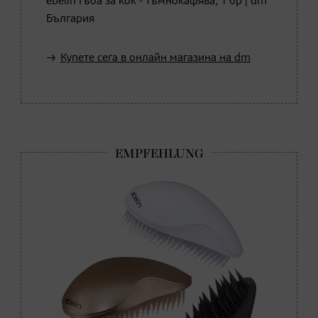
ebelin Гъба за кок - тъмнокафява, 1 бр | dm
България
Купете сега в онлайн магазина на dm