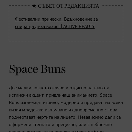
Фестивални прически: Вдъхновение за
спираща дъха визия! | ACTIVE BEAUTY
Space Buns
Две малки кокчета отляво и отдясно на главата:
истински акцент, привличащ вниманието. Space
Buns изглеждат игриво, модерно и придават на всяка
визия младежко излъчване и едновременно с това
подчертават чертите на лицето. Независимо дали са
оформени стегнато и прецизно, или с небрежно