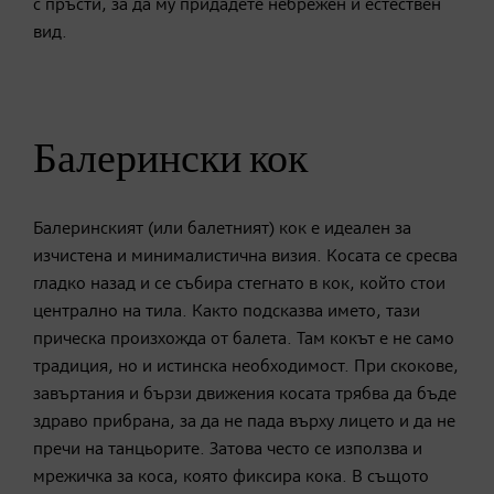
с пръсти, за да му придадете небрежен и естествен
вид.
Балерински кок
Балеринският (или балетният) кок е идеален за
изчистена и минималистична визия. Косата се сресва
гладко назад и се събира стегнато в кок, който стои
централно на тила. Както подсказва името, тази
прическа произхожда от балета. Там кокът е не само
традиция, но и истинска необходимост. При скокове,
завъртания и бързи движения косата трябва да бъде
здраво прибрана, за да не пада върху лицето и да не
пречи на танцьорите. Затова често се използва и
мрежичка за коса, която фиксира кока. В същото