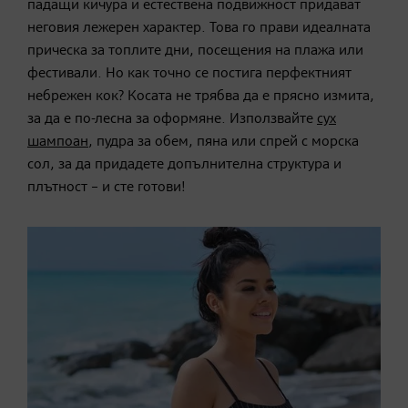
падащи кичура и естествена подвижност придават
неговия лежерен характер. Това го прави идеалната
прическа за топлите дни, посещения на плажа или
фестивали. Но как точно се постига перфектният
небрежен кок? Косата не трябва да е прясно измита,
за да е по-лесна за оформяне. Използвайте
сух
шампоан
, пудра за обем, пяна или спрей с морска
сол, за да придадете допълнителна структура и
плътност – и сте готови!