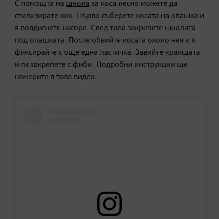
С помощта на
шнола
за коса лесно можете да
стилизирате кок. Първо съберете косата на опашка и
я повдигнете нагоре. След това закрепете шнолата
под опашката. После обвийте косата около нея и я
фиксирайте с още една ластичка. Завийте краищата
и ги закрепете с фиби. Подробни инструкции ще
намерите в това видео: