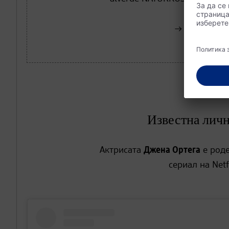
Купете сег
Известна лично
Актрисата
Джена Ортега
е роде
сериал на Netf