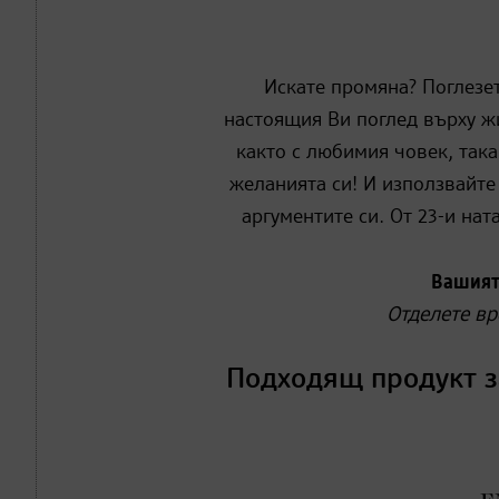
Искате промяна? Поглезет
настоящия Ви поглед върху ж
както с любимия човек, така
желанията си! И използвайте
аргументите си. От 23-и нат
Вашият
Отделете вр
Подходящ продукт з