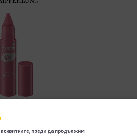
 - точно като розовите нюанси, които и
ло мат 30 Sunlit Rosé, 3 g | dm България