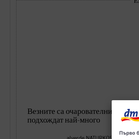
Везните са очарователни и нежни
подхождат най-много
alverde NATURKOSMETIK Черви