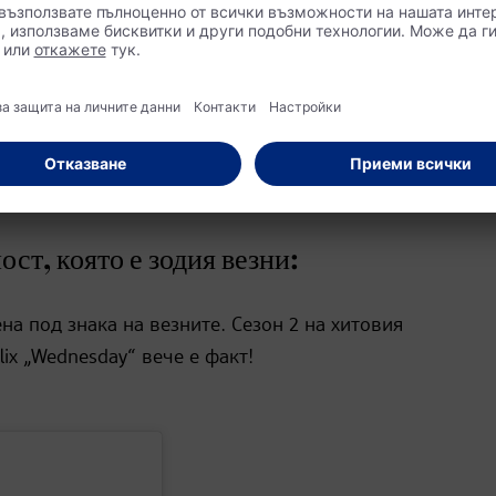
а в онлайн магазина на dm
ст, която е зодия везни:
на под знака на везните. Сезон 2 на хитовия
lix „Wednesday“ вече е факт!