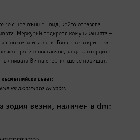
е се с нов външен вид, който отразява
ивота. Меркурий подкрепя комуникацията –
 и с познати и колеги. Говорете открито за
 всяко противопоставяне, за да затвърдите
атък нивата Ви на енергия ще се повишат.
 късметлийски съвет:
еме на любимото си хоби.
а зодия везни, наличен в dm: