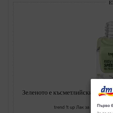
Зеленото е късметлийският цвят
trend !t up Лак за нокти Eas