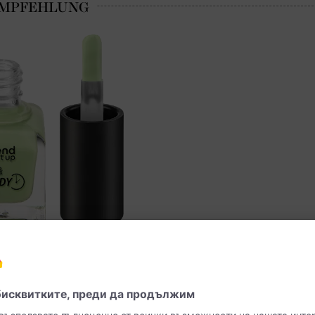
 на телеца
y & Speedy, № 600, 6 ml, 6 ml | dm България