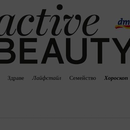
Здраве
Лайфстайл
Семейство
Хороскоп