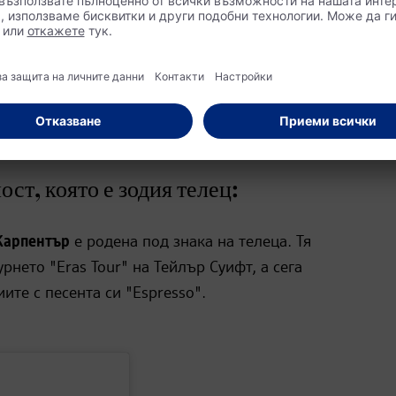
а в онлайн магазина на dm
ст, която е зодия телец:
Карпентър
е родена под знака на телеца. Тя
нето "Eras Tour" на Тейлър Суифт, а сега
ите с песента си "Espresso".