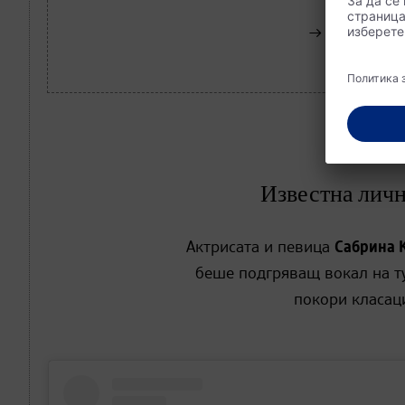
Купете сег
Известна лично
Актрисата и певица
Сабрина 
беше подгряващ вокал на тур
покори класаци