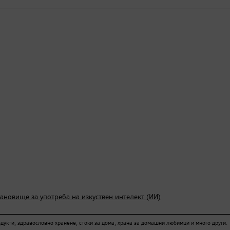
тановище за употреба на изкуствен интелект (ИИ)
кти, здравословно хранене, стоки за дома, храна за домашни любимци и много други.