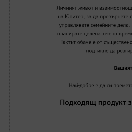
Личният живот и взаимоотноше
на Юпитер, за да превърнете д
управлявате семейните дела.
планирате целенасочено време
Тактът обаче е от съществен
подтикне да реаги
Вашият
Най-добре е да си поемет
Подходящ продукт з