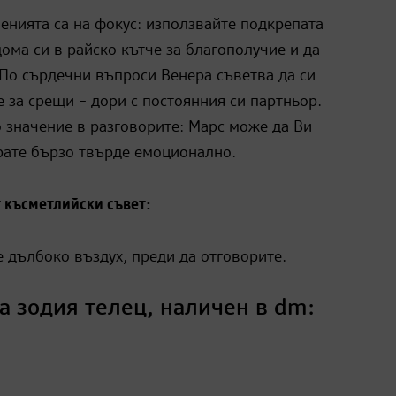
нията са на фокус: използвайте подкрепата
ома си в райско кътче за благополучие и да
 По сърдечни въпроси Венера съветва да си
 за срещи – дори с постоянния си партньор.
о значение в разговорите: Марс може да Ви
рате бързо твърде емоционално.
 късметлийски съвет:
е дълбоко въздух, преди да отговорите.
а зодия телец, наличен в dm: