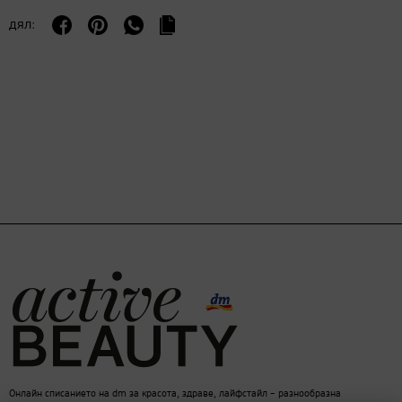
дял:
Онлайн списанието на dm за красота, здраве, лайфстайл – разнообразна