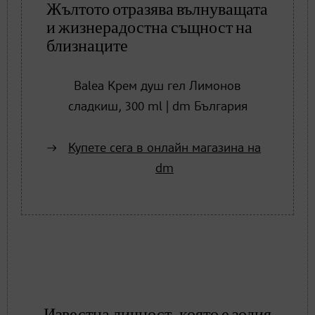
Жълтото отразява вълнуващата
и жизнерадостна същност на
близнаците
Balea Крем душ гел Лимонов
сладкиш, 300 ml | dm България
Купете сега в онлайн магазина на
dm
Известна личност, която е зодия