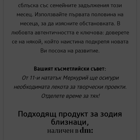
сблъска със семейните задължения този
месец. Използвайте първата половина на
месеца, за да изясните обстановката. В
любовта автентичността е ключова: доверете
се на някой, който наистина подкрепя новата
Ви посока на развитие.
Вашият късметлийски съвет:
От 11-и нататък Меркурий ще осигури
необходимата лекота за творчески проекти.
Отделете време за тях!
Подходящ продукт за зодия
близнаци,
наличен в dm: