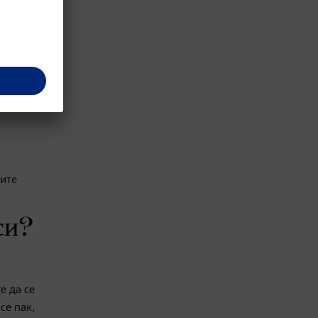
вите
си?
е да се
се пак,