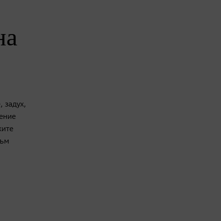
на
 задух,
щение
ките
към