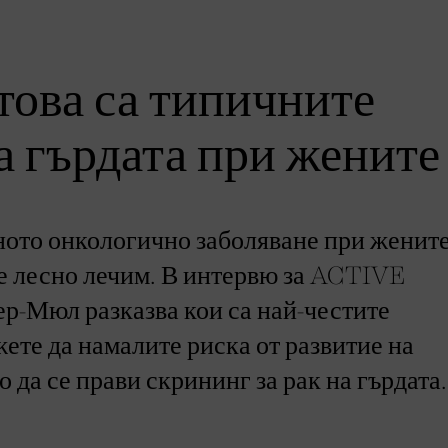
това са типичните
а гърдата при жените
аното онкологично заболяване при жените
 е лесно лечим. В интервю за ACTIVE
р-Мюл разказва кои са най-честите
жете да намалите риска от развитие на
 да се прави скрининг за рак на гърдата.