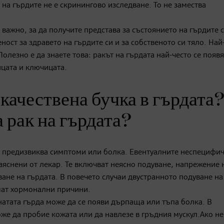
на гърдите не е скринингово изследване. То не замества
ажно, за да получите представа за състоянието на гърдите 
ст за здравето на гърдите си и за собственото си тяло. Най
Полезно е да знаете това: ракът на гърдата най-често се появ
ицата и ключицата.
окачествена бучка в гърдата
 рак на гърдата?
не предизвиква симптоми или болка. Евентуалните неспецифи
изяснени от лекар. Те включват неясно подуване, напрежение 
ване на гърдата. В повечето случаи двустранното подуване на
имат хормонални причини.
натата гърда може да се появи дърпаща или тъпа болка. В
оже да пробие кожата или да навлезе в гръдния мускул.Ако н