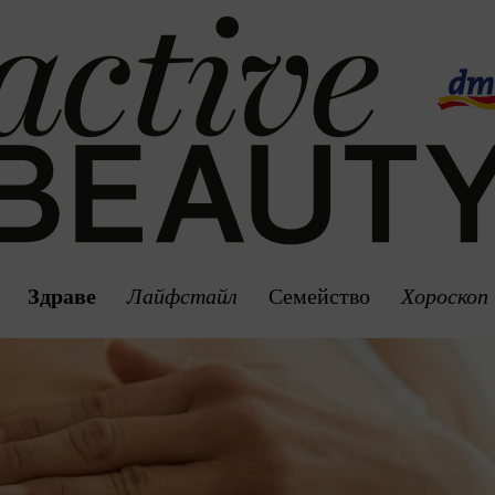
Здраве
Лайфстайл
Семейство
Хороскоп