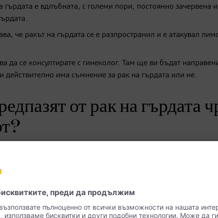
а гърдата е вдлъбната, с големи пори, постоянно зачервена 
гърдата.
ва, че ракът на гърдата се е разпространил и е атакувал ли
ва да се консултирате с гинеколог. Там ще ви бъдат направен
 действително има съмнение за рак на гърдата или не.
редпазят от рак на гърдата ч
от?
ак, като водите здравословен начин на живот. В Европейския
 цел. Разбира се, не е възможно да се избегне напълно забол
раят роля. Въпреки това здравословният начин на живот нама
а, дотолкова, доколкото можете да повлияете сами.