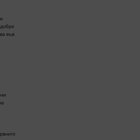
си
-добре
ява във
?
чни
на
ервните