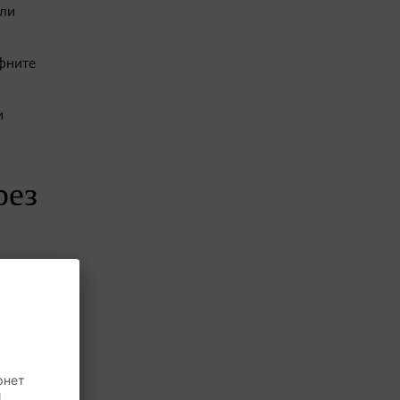
или
мфните
и
рез
 кодекс
яването,
лява