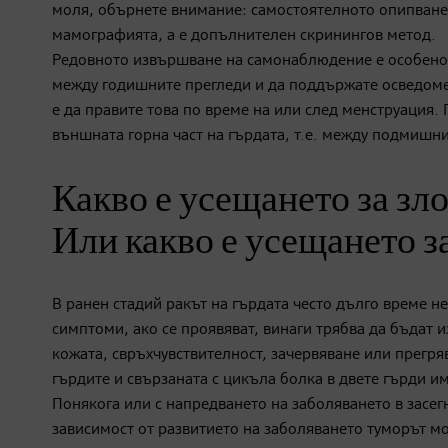
моля, обърнете внимание: самостоятелното опипване 
мамографията, а е допълнителен скринингов метод.
Редовното извършване на самонаблюдение е особено в
между годишните прегледи и да поддържате осведомено
е да правите това по време на или след менструация. 
външната горна част на гърдата, т.е. между подмишн
Какво е усещането за зл
Или какво е усещането за
В ранен стадий ракът на гърдата често дълго време 
симптоми, ако се проявяват, винаги трябва да бъдат 
кожата, свръхчувствителност, зачервяване или прегря
гърдите и свързаната с цикъла болка в двете гърди 
Понякога или с напредването на заболяването в засег
зависимост от развитието на заболяването туморът м