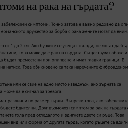
томи на рака на гърдата?
а забележими симптоми. Точно затова е важно редовно да оп
 Германското дружество за борба с рака жените могат да вним
р от 1 до 2 см. Ако бучките се усещат твърди, не могат да бъ
натини, това може да е рак на гърдата. Съществуват обаче и
да бъдат преместени при опипване и имат гладки граници. В
 на натиск. Това обикновено са така наречените фиброадено
тъне или се свие на едно място изведнъж, ако зърната са
а може да е сигнал за тревога.
мат различни по размер гърди. Въпреки това, ако забележите
 бъдете бдителни. Друг възможен симптом за рак на гърдата 
танете гола пред огледалото и вдигнете двете си ръце. Това
ншен вид или форма от другата гърда, когато ръцете са вдигн