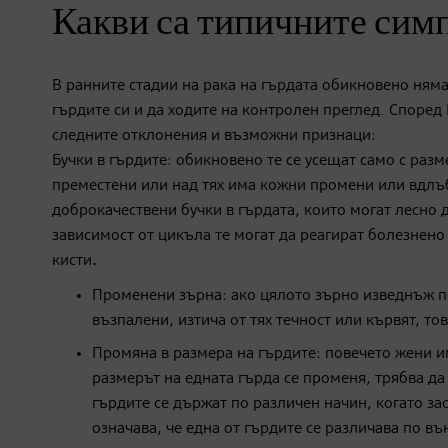
Какви са типичните симп
В ранните стадии на рака на гърдата обикновено ням
гърдите си и да ходите на контролен преглед. Според
следните отклонения и възможни признаци:
Бучки в гърдите: обикновено те се усещат само с разме
преместени или над тях има кожни промени или вдлъб
доброкачествени бучки в гърдата, които могат лесно 
зависимост от цикъла те могат да реагират болезнено
кисти
.
Променени зърна: ако цялото зърно изведнъж по
възпалени, изтича от тях течност или кървят, тов
Промяна в размера на гърдите: повечето жени и
размерът на едната гърда се променя, трябва да
гърдите се държат по различен начин, когато зас
означава, че една от гърдите се различава по въ