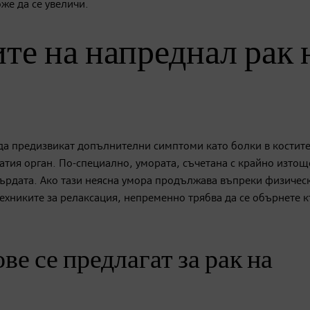
же да се увеличи.
те на напреднал рак 
 да предизвикат допълнителни симптоми като болки в костите,
гнатия орган. По-специално, умората, съчетана с крайно изто
ърдата. Ако тази неясна умора продължава въпреки физичес
техниките за релаксация, непременно трябва да се обърнете 
е се предлагат за рак на