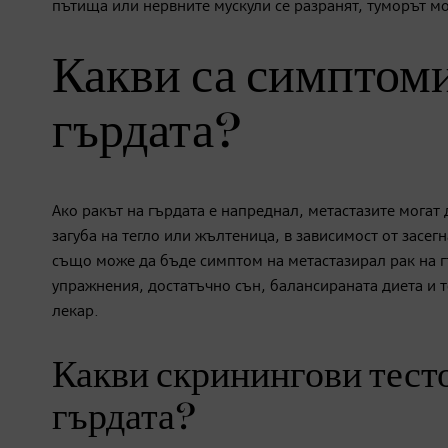
пътища или нервните мускули се разранят, туморът мо
Какви са симптоми
гърдата?
Ако ракът на гърдата е напреднал, метастазите могат
загуба на тегло или жълтеница, в зависимост от засе
също може да бъде симптом на метастазирал рак на г
упражнения, достатъчно сън, балансираната диета и 
лекар.
Какви скринингови тестов
гърдата?