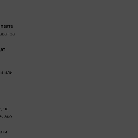
ипвате
ават за
дат
ми или
, че
е, ако
ати.