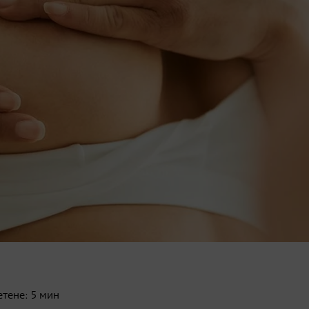
етене:
5
мин