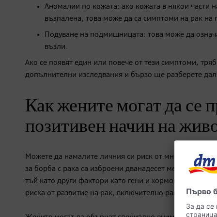
Аномалии по кожата: ако кожата в някои части н
възпалена, това може да са симптоми на рак на 
Подуване на подмишницата: това може да означа
възли.
Ако се появят един или повече от тези симптоми, тряб
допълнителни изследвания и бързо ще разберете дали
Как жените могат да се п
позитивен начин на жив
Можете да намалите личния си риск от много видове р
за борба с рака са изброени дванадесет мерки за тази
тъй като други фактори като гени и хормони също иг
риска от развитие на рак, включително рак на гърдат