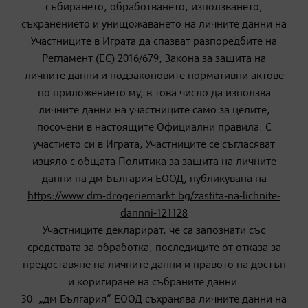
събирането, обработването, използването,
съхранението и унищожаването на личните данни на
Участниците в Играта да спазват разпоредбите на
Регламент (ЕС) 2016/679, Закона за защита на
личните данни и подзаконовите нормативни актове
по приложението му, в това число да използва
личните данни на участниците само за целите,
посочени в настоящите Официални правила. С
участието си в Играта, Участниците се съгласяват
изцяло с общата Политика за защита на личните
данни на дм България ЕООД, публикувана на
https://www.dm-drogeriemarkt.bg/zastita-na-lichnite-
dannni-121128
Участниците декларират, че са запознати със
средствата за обработка, последиците от отказа за
предоставяне на личните данни и правото на достъп
и коригиране на събраните данни.
30. „дм България“ ЕООД съхранява личните данни на