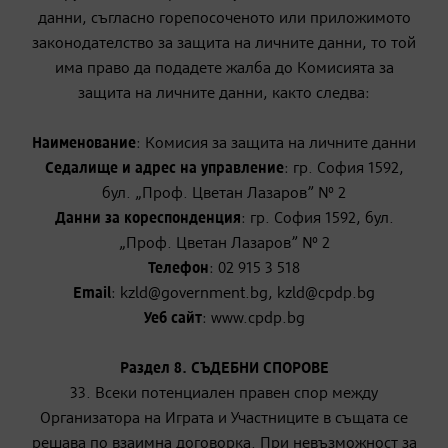
данни, съгласно горепосоченото или приложимото
законодателство за защита на личните данни, то той
има право да подадете жалба до Комисията за
защита на личните данни, както следва:
Наименование
: Комисия за защита на личните данни
Седалище и адрес на управление
: гр. София 1592,
бул. „Проф. Цветан Лазаров” № 2
Данни за кореспонденция
: гр. София 1592, бул.
„Проф. Цветан Лазаров” № 2
Телефон
: 02 915 3 518
Email
: kzld@government.bg, kzld@cpdp.bg
Уеб сайт
: www.cpdp.bg
Раздел 8. СЪДЕБНИ СПОРОВЕ
33. Всеки потенциален правен спор между
Организатора на Играта и Участниците в същата се
решава по взаимна договорка. При невъзможност за