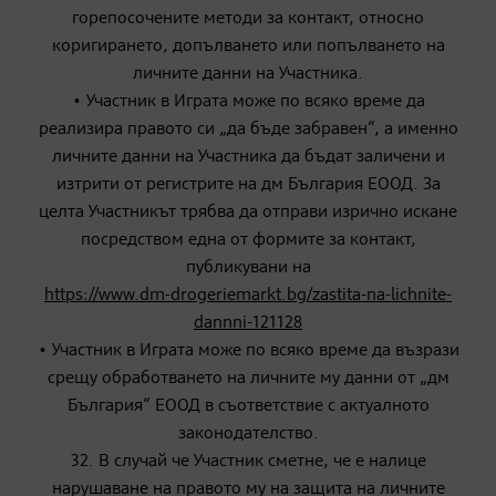
горепосочените методи за контакт, относно
коригирането, допълването или попълването на
личните данни на Участника.
• Участник в Играта може по всяко време да
реализира правото си „да бъде забравен“, а именно
личните данни на Участника да бъдат заличени и
изтрити от регистрите на дм България ЕООД. За
целта Участникът трябва да отправи изрично искане
посредством една от формите за контакт,
публикувани на
https://www.dm-drogeriemarkt.bg/zastita-na-lichnite-
dannni-121128
• Участник в Играта може по всяко време да възрази
срещу обработването на личните му данни от „дм
България“ ЕООД в съответствие с актуалното
законодателство.
32. В случай че Участник сметне, че е налице
нарушаване на правото му на защита на личните