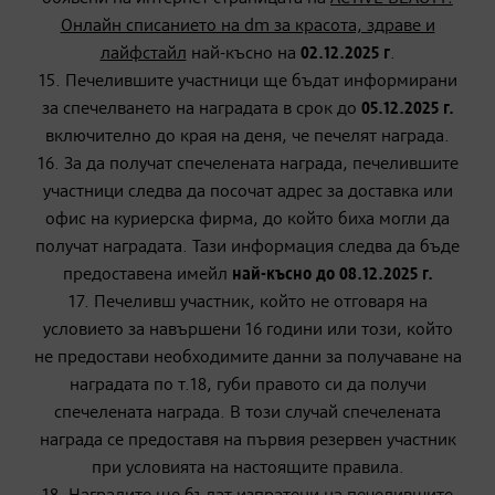
Онлайн списанието на dm за красота, здраве и
лайфстайл
най-късно на
02.12.2025 г
.
15. Печелившите участници ще бъдат информирани
за спечелването на наградата в срок до
05.12.2025 г.
включително до края на деня, че печелят награда.
16. За да получат спечелената награда, печелившите
участници следва да посочат адрес за доставка или
офис на куриерска фирма, до който биха могли да
получат наградата. Тази информация следва да бъде
предоставена имейл
най-късно до 08.12.2025 г.
17. Печеливш участник, който не отговаря на
условието за навършени 16 години или този, който
не предостави необходимите данни за получаване на
наградата по т.18, губи правото си да получи
спечелената награда. В този случай спечелената
награда се предоставя на първия резервен участник
при условията на настоящите правила.