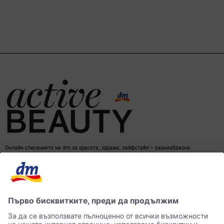
Онлайн списанието на dm за красота, здраве, лайфстайл – разнообразна
информация за един балансиран начин на живот