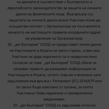
на данните в съответствие с българското и
европейското законодателство за защита на личните
данни на физическите лица. Във връзка със
защитата на личните данни всеки Участник може да
осъществи контакт с Организатора на посочените в
началото на настоящите правила координати (адрес
на управление на Организатора).
28. „дм България“ ЕООД не предоставят лични данни
на Участниците в Играта на трети страни, освен ако
Участник не даде изричното си и недвусмислено
съгласие за това. „дм България“ ЕООД обаче си
запазват правото да разкриват информация за
Участниците в Играта, когато това им е вменено като
задължение във връзка с Регламент (ЕС) 2016/679 или
по закон бъде изискано от органи, за което
Участникът бива надлежно и своевременно
уведомяван.
29. „дм България“ ЕООД се задължава относно