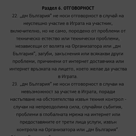
Раздел 6. ОТГОВОРНОСТ
22. „дм България“ не носи отговорност в случай на
неуспешно участие в Играта на участник,
включително, но не само, породено от проблеми от
техническо естество или технически проблеми,
независещи от волята на Организатора или „дм
България“, загуби, закъснения или всякакви други
проблеми, причинени от интернет доставчика или
интернет връзката на лицето, което желае да участва
в Играта.
23. „дм България“ не носи отговорност в случаи на
невъзможност за участие в Играта, поради
настъпване на обстоятелства извън техния контрол -
случаи на непреодолима сила, случайни събития,
проблеми в глобалната мрежа на интернет или
предоставяните от трети лица услуги, извън
контрола на Организатора или „дм България“.