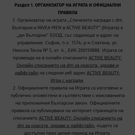
Раздел 1. ОРГАНИЗАТОР НА ИГРАТА И ОФИЦИАЛНИ
ПРАВИЛА
1. Организатор на играта „Спечелете награди с dm
България и NIVEA MEN в ACTIVE BEAUTY” (Играта) е
„дм България" ЕООД, със седалище и адрес на
управление: София, п.к. 1574; р-н Слатина, ул.
Никола Тесла № 5, ет. 6., ЕИК 200150888. Играта се
провежда на в онлайн списанието
ACTIVE BEAUTY:
Онлайн списанието на dm за красота, здраве и
лайфстайл
на следния уеб адрес
ACTIVE BEAUTY:
Игри с награди
.
2. Официалните правила на Играта са изготвени и
публично оповестени в съответствие с изискванията
на приложимия български закон. Официалните
правила са публикувани на интернет страницата на
списанието
ACTIVE BEAUTY: Онлайн списанието на
dm за красота, здраве и лайфстайл
, където са
достъпни през целия период на Играта.