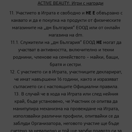
ACTIVE BEAUTY: Игри с награди
11. Участието в Играта е свободно и
НЕ Е
обвързано с
каквато и да е покупка на продукти от физическите
магазините на „дм България“ ЕООД или от онлайн
магазина на dm.
11.1. Служители на „дм България“ ЕООД
НЕ
могат да
участват в активността, включително и техни
роднини, членове на семейството – майки, бащи,
братя и сестри.
12. С участието си в Играта, участниците декларират,
че имат навършени 16 години, както и изразяват
съгласието си с настоящите Официални правила.
13. В случай че в хода на Играта или след нейния
край, бъде установено, че Участник се опитва да
манипулира механизма на провеждане на Играта,
използвайки различни профили, опитвайки се да
заблуди Организатора, неговото участие ще бъде
счетено за невалидно и той ще загуби правото си за