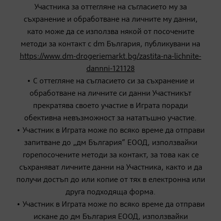
Участника за оттегляне на съгласието му за
съхранение и обработване на личните му данни,
като може да се използва някой от посочените
методи за контакт с dm България, публикувани на
https://www.dm-drogeriemarkt.bg/zastita-na-lichnite-
dannni-121128
• С оттегляне на съгласието си за съхранение и
обработване на личните си данни Участникът
прекратява своето участие в Играта поради
обективна невъзможност за нататъшно участие.
• Участник в Играта може по всяко време да отправи
запитване до „дм България“ ЕООД, използвайки
горепосочените методи за контакт, за това как се
съхраняват личните данни на Участника, както и да
получи достъп до или копие от тях в електронна или
друга подходяща форма.
• Участник в Играта може по всяко време да отправи
искане до дм България ЕООД, използвайки