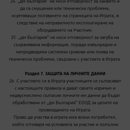
24. „дм България“ не носи отговорност за каквито и
да са смущения или технически проблеми,
осуетяващи ползването на страницата на Играта, в
следствие на неправилното експлоатиране на
оборудването на Участник.
25. „дм България“ не носи отговорност за загуба на
съхранявана информация, поради извънредни и
непредвидими системни сривове или поява на
технически проблеми, свързани с участието в Играта.
Раздел 7. ЗАЩИТА НА ЛИЧНИТЕ ДАННИ
26. С участието си в Играта участниците се съгласяват
с настоящите правила и дават своето изрично и
недвусмислено съгласие личните им данни да бъдат
обработвани от „дм България“ ЕООД за целите на
провеждането на Играта.
Право да участва в играта има всеки потребител,
който отговаря на условията за участие и попълни