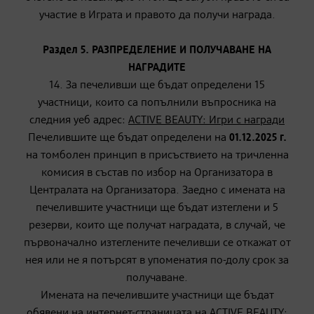
участие в Играта и правото да получи награда.
Раздел 5. РАЗПРЕДЕЛЕНИЕ И ПОЛУЧАВАНЕ НА
НАГРАДИТЕ
14. За печеливши ще бъдат определени 15
участници, които са попълнили въпросника на
следния уеб адрес:
ACTIVE BEAUTY: Игри с награди
Печелившите ще бъдат определени на
01.12.2025 г.
на томболен принцип в присъствието на тричленна
комисия в състав по избор на Организатора в
Централата на Организатора. Заедно с имената на
печелившите участници ще бъдат изтеглени и 5
резерви, които ще получат наградата, в случай, че
първоначално изтеглените печеливши се откажат от
нея или не я потърсят в упоменатия по-долу срок за
получаване.
Имената на печелившите участници ще бъдат
обявени на интернет-страницата на
ACTIVE BEAUTY: