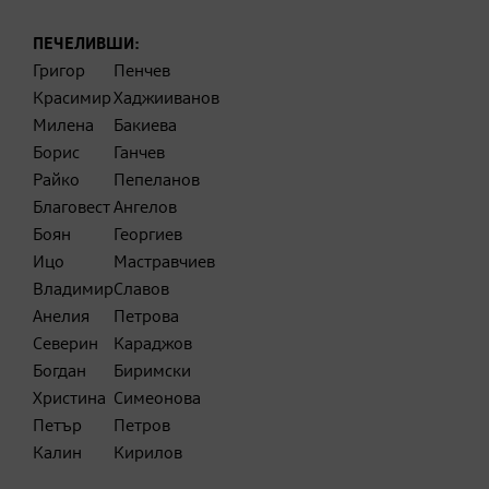
ПЕЧЕЛИВШИ:
Григор
Пенчев
Красимир
Хаджииванов
Милена
Бакиева
Борис
Ганчев
Райко
Пепеланов
Благовест
Ангелов
Боян
Георгиев
Ицо
Мастравчиев
Владимир
Славов
Анелия
Петрова
Северин
Караджов
Богдан
Биримски
Христина
Симеонова
Петър
Петров
Калин
Кирилов