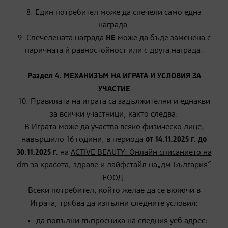
8. Един потребител може да спечели само една
награда.
9. Спечелената награда
НЕ
може да бъде заменена с
паричната ѝ равностойност или с друга награда.
Раздел 4. МЕХАНИЗЪМ НА ИГРАТА И УСЛОВИЯ ЗА
УЧАСТИЕ
10. Правилата на играта са задължителни и еднакви
за всички участници, както следва:
В Играта може да участва всяко физическо лице,
навършило 16 години, в периода
от 14.11.2025 г. до
30.11.2025 г.
на
ACTIVE BEAUTY: Онлайн списанието на
dm за красота, здраве и лайфстайл
на„дм България“
ЕООД.
Всеки потребител, който желае да се включи в
Играта, трябва да изпълни следните условия:
да попълни въпросника на следния уеб адрес: