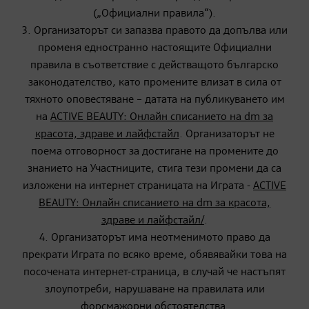
(„Официални правила“).
3. Организаторът си запазва правото да допълва или
променя едностранно настоящите Официални
правила в съответствие с действащото българско
законодателство, като промените влизат в сила от
тяхното оповестяване – датата на публикуването им
на
ACTIVE BEAUTY: Онлайн списанието на dm за
красота, здраве и лайфстайл
. Организаторът не
поема отговорност за достигане на промените до
знанието на Участниците, стига тези промени да са
изложени на интернет страницата на Играта -
ACTIVE
BEAUTY
: Онлайн списанието на
dm
за красота,
здраве и лайфстайл
/
.
4. Организаторът има неотменимото право да
прекрати Играта по всяко време, обявявайки това на
посочената интернет-страница, в случай че настъпят
злоупотреби, нарушаване на правилата или
форсмажорни обстоятелства.