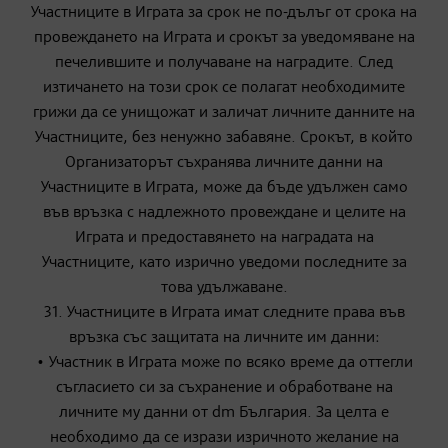
Участниците в Играта за срок не по-дълъг от срока на
провеждането на Играта и срокът за уведомяване на
печелившите и получаване на наградите. След
изтичането на този срок се полагат необходимите
грижи да се унищожат и заличат личните данните на
Участниците, без ненужно забавяне. Срокът, в който
Организаторът съхранява личните данни на
Участниците в Играта, може да бъде удължен само
във връзка с надлежното провеждане и целите на
Играта и предоставянето на наградата на
Участниците, като изрично уведоми последните за
това удължаване.
31. Участниците в Играта имат следните права във
връзка със защитата на личните им данни:
• Участник в Играта може по всяко време да оттегли
съгласието си за съхранение и обработване на
личните му данни от dm България. За целта е
необходимо да се изрази изричното желание на