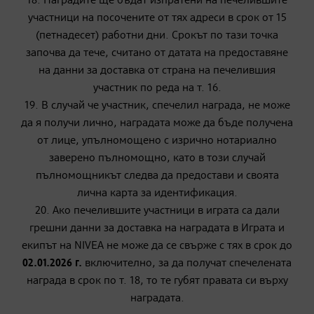
18. Наградите ще бъдат изпратени на печелившите
участници на посочените от тях адреси в срок от 15
(петнадесет) работни дни. Срокът по тази точка
започва да тече, считано от датата на предоставяне
на данни за доставка от страна на печелившия
участник по реда на т. 16.
19. В случай че участник, спечелил награда, не може
да я получи лично, наградата може да бъде получена
от лице, упълномощено с изрично нотариално
заверено пълномощно, като в този случай
пълномощникът следва да предостави и своята
лична карта за идентификация.
20. Ако печелившите участници в играта са дали
грешни данни за доставка на наградата в Играта и
екипът на NIVEA не може да се свърже с тях в срок до
02.01.2026 г.
включително, за да получат спечелената
награда в срок по т. 18, то те губят правата си върху
наградата.