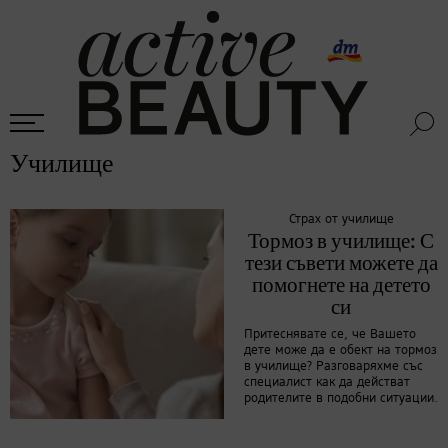
Училище
Страх от училище
Тормоз в училище: С
тези съвети можете да
помогнете на детето
си
Притеснявате се, че Вашето
дете може да е обект на тормоз
в училище? Разговаряхме със
специалист как да действат
родителите в подобни ситуации.