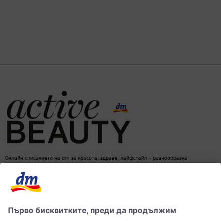
Онлайн списанието на dm за красота, здраве, лайфстайл – разнообразна
информация за един балансиран начин на живот