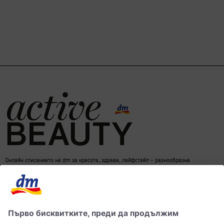
Онлайн списанието на dm за красота, здраве, лайфстайл – разнообразна
информация за един балансиран начин на живот