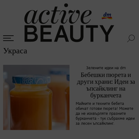
Украса
Зелените идеи на dm
Бебешки пюрета и
други храни: Идеи за
ъпсайклинг на
бурканчета
Майките и техните бебета
обичат готови пюрета! Можете
да не изхвърляте празните
бурканчета - тук събрахме идеи
за лесен ъпсайклинг.