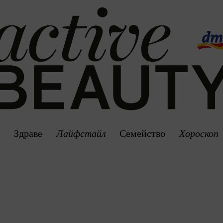
Здраве
Лайфстайл
Семейство
Хороскоп