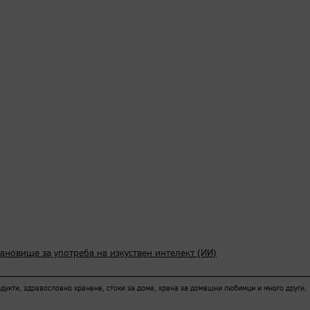
тановище за употреба на изкуствен интелект (ИИ)
кти, здравословно хранене, стоки за дома, храна за домашни любимци и много други.