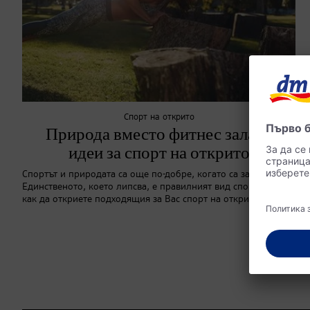
Спорт на открито
Природа вместо фитнес зала: 5
идеи за спорт на открито
Спортът и природата са още по-добре, когато са заедно.
Единственото, което липсва, е правилният вид спорт? Ето
как да откриете подходящия за Вас спорт на открито.