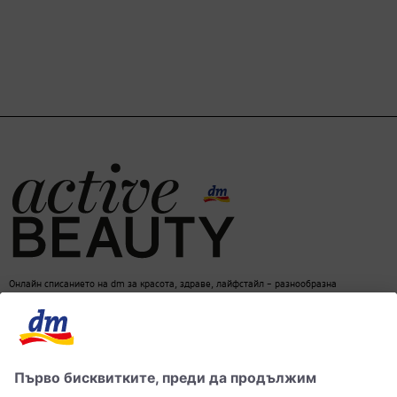
Онлайн списанието на dm за красота, здраве, лайфстайл – разнообразна
информация за един балансиран начин на живот