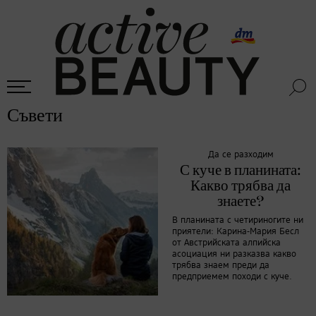
Съвети
Да се разходим
С куче в планината:
Какво трябва да
знаете?
В планината с четириногите ни
приятели: Карина-Мария Бесл
от Австрийската алпийска
асоциация ни разказва какво
трябва знаем преди да
предприемем походи с куче.