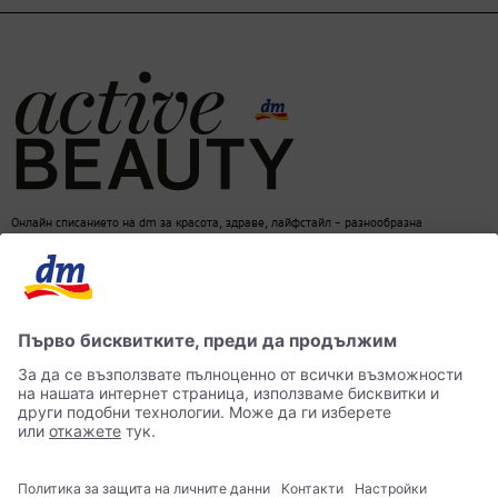
Онлайн списанието на dm за красота, здраве, лайфстайл – разнообразна
информация за един балансиран начин на живот
dm онлайн магазин
Контакти
Лични данни
достъпност