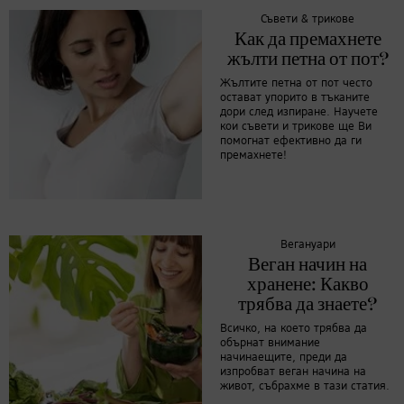
Съвети & трикове
Как да премахнете
жълти петна от пот?
Жълтите петна от пот често
остават упорито в тъканите
дори след изпиране. Научете
кои съвети и трикове ще Ви
помогнат ефективно да ги
премахнете!
Вегануари
Веган начин на
хранене: Какво
трябва да знаете?
Всичко, на което трябва да
обърнат внимание
начинаещите, преди да
изпробват веган начина на
живот, събрахме в тази статия.