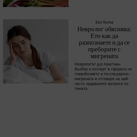
Без болка
Невролог обяснява:
Ето как да
разпознаете и да се
преборите с
мигрената
Неврологът д-р Кристиан
Вьобер е експерт в сферата на
главоболието и по-специално -
мигрената и отговаря на най-
често задаваните въпроси по
темата.