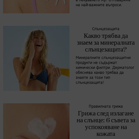
в лекуването му? Отговаряме
на най-важните въпроси.
Слънцезащита
Какво трябва да
знаем за минералната
слънцезащита?
Минералните слънцезащитни
продукти не съдържат
химически филтри. Дерматолог
обяснява какво трябва да
знаете за този тип
слънцезащита!
Правилната грижа
Грижа след излагане
на слънце: 6 съвета за
успокояване на
кожата