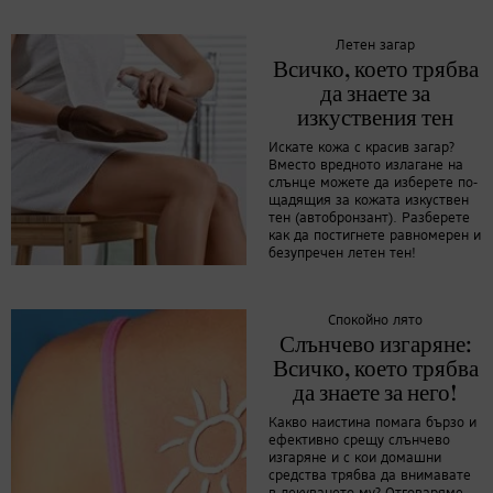
Летен загар
Всичко, което трябва
да знаете за
изкуствения тен
Искате кожа с красив загар?
Вместо вредното излагане на
слънце можете да изберете по-
щадящия за кожата изкуствен
тен (автобронзант). Разберете
как да постигнете равномерен и
безупречен летен тен!
Спокойно лято
Слънчево изгаряне:
Всичко, което трябва
да знаете за него!
Какво наистина помага бързо и
ефективно срещу слънчево
изгаряне и с кои домашни
средства трябва да внимавате