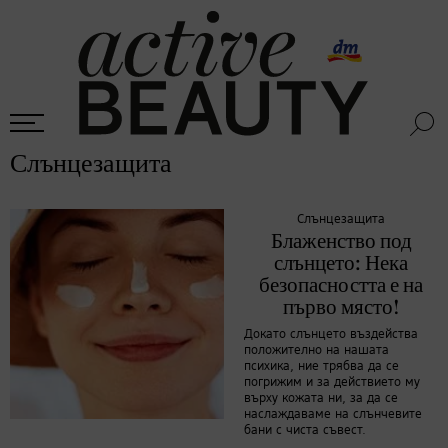
Слънцезащита
Слънцезащита
Блаженство под
слънцето: Нека
безопасността е на
първо място!
Докато слънцето въздейства
положително на нашата
психика, ние трябва да се
погрижим и за действието му
върху кожата ни, за да се
наслаждаваме на слънчевите
бани с чиста съвест.