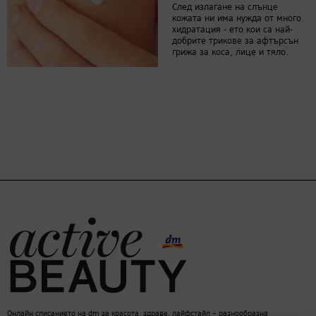
След излагане на слънце
кожата ни има нужда от много
хидратация - ето кои са най-
добрите трикове за афтърсън
грижа за коса, лице и тяло.
Онлайн списанието на dm за красота, здраве, лайфстайл – разнообразна