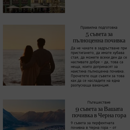
Правилна подготовка
5 съвета за
пълноценна почивка
Да не чакате в задръстване при
пристигането, да имате хубава
стая, да можете всеки ден да се
наспивате добре – да, това са
неща, които допринасят за
наистина пълноценна почивка.
Прочетете още съвети за това
как да се насладите на една
разпускаща ваканция.
Пътешествие
9 съвета за Вашата
почивка в Черна гора
9 съвета за перфектната
почивка в Черна гора – от