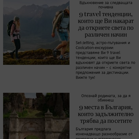
Вдъхновение за следващата
почивка
9 travel тенденции,
които ще Ви накарат
да откриете света по
различен начин
Set-Jetting, астро-пътувания и
Coolcation-екскурзии:
представяме Ви 9 travel
тенденции, които ще Ви
вдъхновят да откриете света по
различен начин – с конкретни
предложения за дестинации.
Вижте тук!
Опознай родината, за да я
обикнеш
9 места в България,
които задължително
трябва да посетите
България предлага
изненадващо разнообразие от