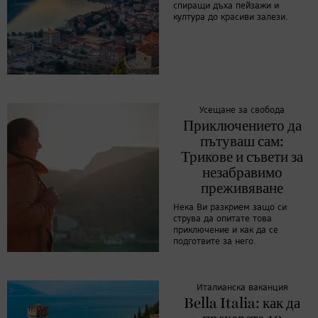
спиращи дъха пейзажи и
култура до красиви залези.
Усещане за свобода
Приключението да
пътуваш сам:
Трикове и съвети за
незабравимо
преживяване
Нека Ви разкрием защо си
струва да опитате това
приключение и как да се
подготвите за него.
Италианска ваканция
Bella Italia: как да