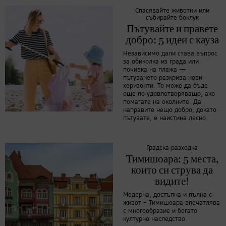
Спасявайте животни или
събирайте боклук
Пътувайте и правете
добро: 5 идеи с кауза
Независимо дали става въпрос
за обиколка из града или
почивка на плажа —
пътуването разкрива нови
хоризонти. То може да бъде
още по-удовлетворяващо, ако
помагате на околните. Да
направите нещо добро, докато
пътувате, е наистина лесно.
Градска разходка
Тимишоара: 5 места,
които си струва да
видите!
Модерна, достъпна и пълна с
живот – Тимишоара впечатлява
с многообразие и богато
културно наследство.