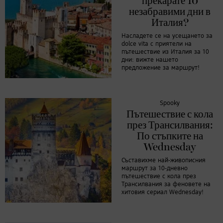
прекарате 10
незабравими дни в
Италия?
Насладете се на усещането за
dolce vita с приятели на
пътешествие из Италия за 10
дни: вижте нашето
предложение за маршрут!
Spooky
Пътешествие с кола
през Трансилвания:
По стъпките на
Wednesday
Съставихме най-живописния
маршрут за 10-дневно
пътешествие с кола през
Трансилвания за феновете на
хитовия сериал Wednesday!