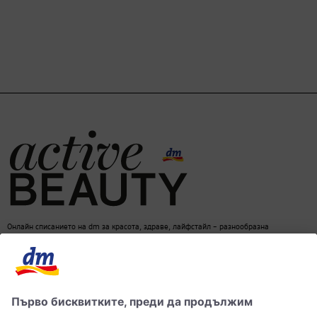
Онлайн списанието на dm за красота, здраве, лайфстайл – разнообразна
информация за един балансиран начин на живот