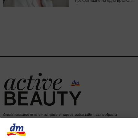
прекратяване на една връзка ...
Онлайн списанието на dm за красота, здраве, лайфстайл – разнообразна
информация за един балансиран начин на живот