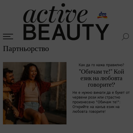
Партньорство
Как да го кажа правилно?
"Обичам те!" Кой
език на любовта
говорите?
Не е нужно винаги да е букет от
червени рози или страстно
произнесено "Обичам те!":
Открийте на какъв език на
любовта говорите!