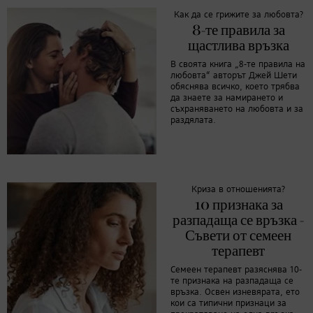
Как да се грижите за любовта?
8-те правила за
щастлива връзка
В своята книга „8-те правила на
любовта“ авторът Джей Шети
обяснява всичко, което трябва
да знаете за намирането и
съхраняването на любовта и за
раздялата.
Криза в отношенията?
10 признака за
разпадаща се връзка -
Съвети от семеен
терапевт
Семеен терапевт разяснява 10-
те признака на разпадаща се
връзка. Освен изневярата, ето
кои са типични признаци за