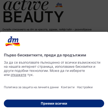
Онлайн списанието на dm за красота, здраве, лайфстайл – разнообразна
информация за един балансиран начин на живот
dm онлайн магазин
Контакти
Лични данни
достъпност
Становище за употреба на изкуствен интелект (ИИ)
© 2026 dm България ЕООД Моят магазин за козметика, парфюмерия, бебешки
продукти, здравословно хранене, стоки за дома, храна за домашни любимци и много