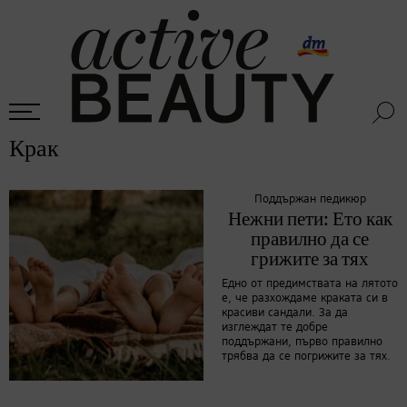
Крак
Поддържан педикюр
Нежни пети: Ето как
правилно да се
грижите за тях
Едно от предимствата на лятото
е, че разхождаме краката си в
красиви сандали. За да
изглеждат те добре
поддържани, първо правилно
трябва да се погрижите за тях.