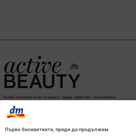
Онлайн списанието на dm за красота, здраве, лайфстайл – разнообразна
информация за един балансиран начин на живот