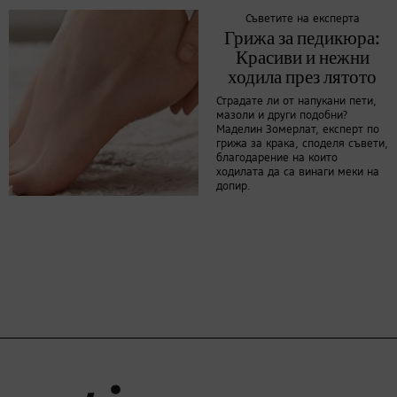
Съветите на експерта
Грижа за педикюра:
Красиви и нежни
ходила през лятото
Страдате ли от напукани пети,
мазоли и други подобни?
Маделин Зомерлат, експерт по
грижа за крака, споделя съвети,
благодарение на които
ходилата да са винаги меки на
допир.