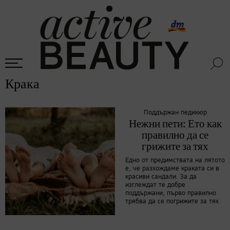
Крака
Поддържан педикюр
Нежни пети: Ето как
правилно да се
грижите за тях
Едно от предимствата на лятото
е, че разхождаме краката си в
красиви сандали. За да
изглеждат те добре
поддържани, първо правилно
трябва да се погрижите за тях.