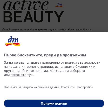
Онлайн списанието на dm за красота, здраве, лайфстайл – разнообразна
информация за един балансиран начин на живот
dm онлайн магазин
Контакти
Лични данни
достъпност
Становище за употреба на изкуствен интелект (ИИ)
© 2026 dm България ЕООД Моят магазин за козметика, парфюмерия, бебешки
продукти, здравословно хранене, стоки за дома, храна за домашни любимци и много