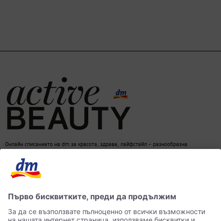
Онлайн списанието на dm за красота, здраве, лайфстайл – разнообразна
информация за един балансиран начин на живот