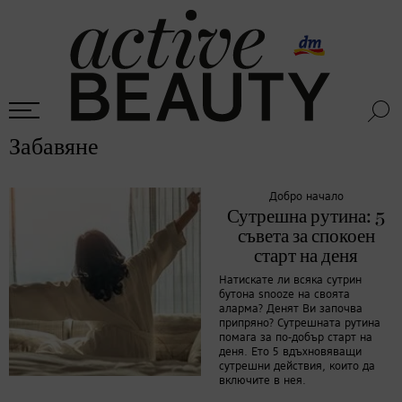
Забавяне
Добро начало
Сутрешна рутина: 5
съвета за спокоен
старт на деня
Натискате ли всяка сутрин
бутона snooze на своята
аларма? Денят Ви започва
припряно? Сутрешната рутина
помага за по-добър старт на
деня. Ето 5 вдъхновяващи
сутрешни действия, които да
включите в нея.