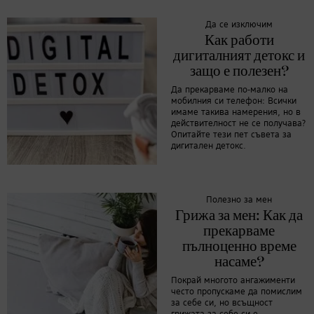
Да се изключим
Как работи
дигиталният детокс и
защо е полезен?
Да прекарваме по-малко на
мобилния си телефон: Всички
имаме такива намерения, но в
действителност не се получава?
Опитайте тези пет съвета за
дигитален детокс.
Полезно за мен
Грижа за мен: Как да
прекарваме
пълноценно време
насаме?
Покрай многото ангажименти
често пропускаме да помислим
за себе си, но всъщност