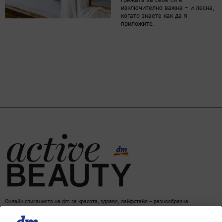
грижата за себе си е
изключително важна – и лесна,
когато знаете как да я
приложите.
Онлайн списанието на dm за красота, здраве, лайфстайл – разнообразна
информация за един балансиран начин на живот