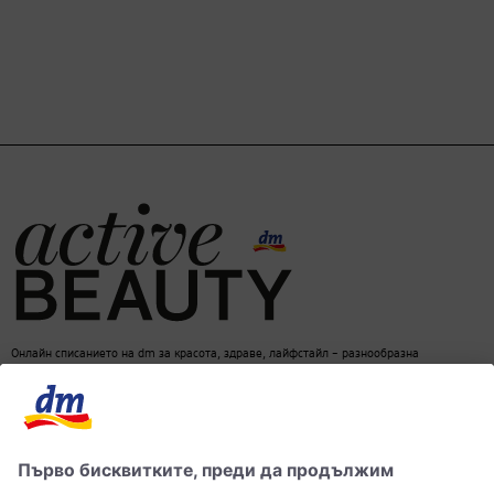
Онлайн списанието на dm за красота, здраве, лайфстайл – разнообразна
информация за един балансиран начин на живот