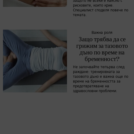
защото не всеки е наясно с
рисковете, които крие.
Специалист споделя повече по
темата.
Важна роля
Защо трябва да се
грижим за тазовото
дъно по време на
бременност?
Не започвайте тепърва след
раждане: тренировката за
тазовото дъно е важна още по
време на бременността за
предотвратяване на
здравословни проблеми.