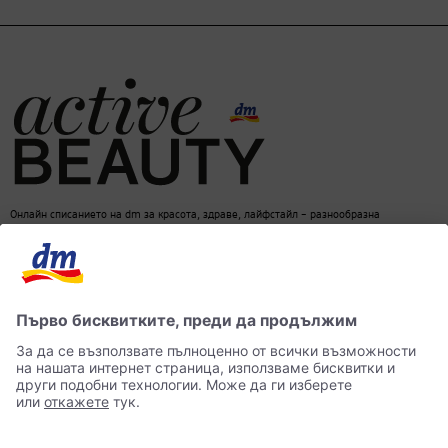
Онлайн списанието на dm за красота, здраве, лайфстайл – разнообразна
информация за един балансиран начин на живот