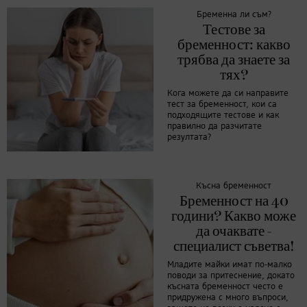
Бременна ли съм?
Тестове за
бременност: какво
трябва да знаете за
тях?
Кога можете да си направите
тест за бременност, кои са
подходящите тестове и как
правилно да разчитате
резултата?
Късна бременност
Бременност на 40
години? Какво може
да очаквате -
специалист съветва!
Младите майки имат по-малко
поводи за притеснение, докато
късната бременност често е
придружена с много въпроси,