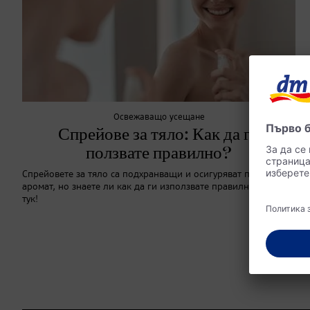
Освежаващо усещане
Спрейове за тяло: Как да ги
ползвате правилно?
Спрейовете за тяло са подхранващи и осигуряват приятен
аромат, но знаете ли как да ги използвате правилно? Научете
тук!