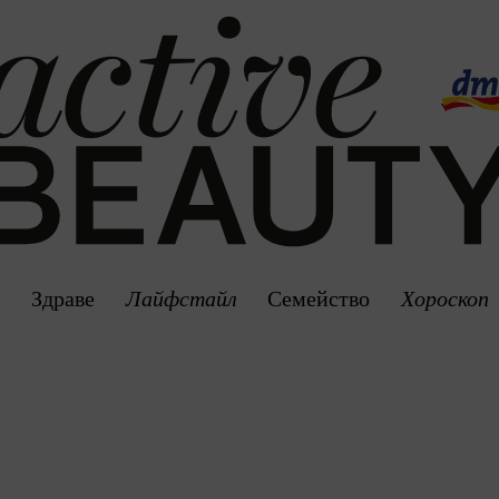
Здраве
Лайфстайл
Семейство
Хороскоп