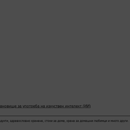
тановище за употреба на изкуствен интелект (ИИ)
кти, здравословно хранене, стоки за дома, храна за домашни любимци и много други.