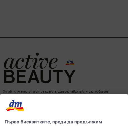
Онлайн списанието на dm за красота, здраве, лайфстайл – разнообразна
информация за един балансиран начин на живот