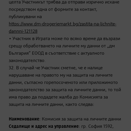
целта Участникът трябва да отправи изрично искане
посредством една от формите за контакт,
публикувани на
https://www.dm-drogeriemarkt.bg/zastita-na-lichnite-
dannni-121128
• Участник в Играта може по всяко време да възрази
срещу обработването на личните му данни от „дм
България“ ЕООД в съответствие с актуалното
законодателство.
32. В случай че Участник сметне, че е налице
нарушаване на правото му на защита на личните
данни, съгласно горепосоченото или приложимото
законодателство за защита на личните данни, то той
има право да подадете жалба до Комисията за
защита на личните данни, както следва:
Наименование
: Комисия за защита на личните данни
Седалище и адрес на управление
: гр. София 1592,