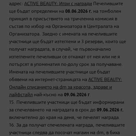
адрес:
ACTIVE BEAUTY: Игри с награди
Печелившите
ще бъдат определени на
08.06.2026 г.
на томболен
принцип в присъствието на тричленна комисия в
състав по избор на Организатора в Централата на
Организатора. Заедно с имената на печелившите
участници ще бъдат изтеглени и 3 резерви, които ще
получат наградата, в случай, че първоначално
изтеглените печеливши се откажат от нея или не я
потърсят в упоменатия по-долу срок за получаване.
Имената на печелившите участници ще бъдат
обявени на интернет-страницата на
ACTIVE BEAUTY:
Онлайн списанието на dm за красота, здраве и
лайфстайл
най-късно на
09.06.2026 г
.
15. Печелившите участници ще бъдат информирани
за спечелването на наградата в срок до
09.06.2026 г.
включително до края на деня, че печелят награда.
16. За да получат спечелената награда, печелившите
участници следва да посочат магаин на dm, в биха