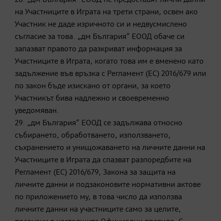
на Участниците в Играта на трети страни, освен ако
Участник не даде изричното си и недвусмислено
съгласие за това. „дм България“ ЕООД обаче си
запазват правото да разкриват информация за
Участниците в Играта, когато това им е вменено като
задължение във връзка с Регламент (ЕС) 2016/679 или
по закон бъде изискано от органи, за което
Участникът бива надлежно и своевременно
уведомяван.
29. „дм България“ ЕООД се задължава относно
събирането, обработването, използването,
съхранението и унищожаването на личните данни на
Участниците в Играта да спазват разпоредбите на
Регламент (ЕС) 2016/679, Закона за защита на
личните данни и подзаконовите нормативни актове
по приложението му, в това число да използва
личните данни на участниците само за целите,