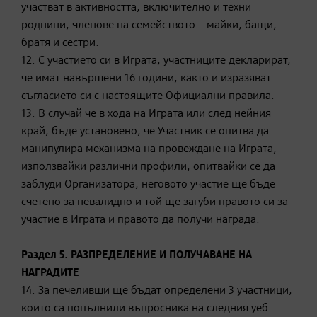
участват в активността, включително и техни
роднини, членове на семейството – майки, бащи,
братя и сестри.
12. С участието си в Играта, участниците декларират,
че имат навършени 16 години, както и изразяват
съгласието си с настоящите Официални правила.
13. В случай че в хода на Играта или след нейния
край, бъде установено, че Участник се опитва да
манипулира механизма на провеждане на Играта,
използвайки различни профили, опитвайки се да
заблуди Организатора, неговото участие ще бъде
счетено за невалидно и той ще загуби правото си за
участие в Играта и правото да получи награда.
Раздел 5. РАЗПРЕДЕЛЕНИЕ И ПОЛУЧАВАНЕ НА
НАГРАДИТЕ
14. За печеливши ще бъдат определени 3 участници,
които са попълнили въпросника на следния уеб