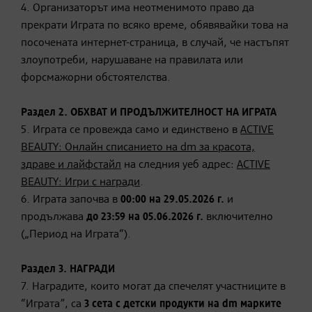
4. Организаторът има неотменимото право да
прекрати Играта по всяко време, обявявайки това на
посочената интернет-страница, в случай, че настъпят
злоупотреби, нарушаване на правилата или
форсмажорни обстоятелства.
Раздел 2. ОБХВАТ И ПРОДЪЛЖИТЕЛНОСТ НА ИГРАТА
5. Играта се провежда само и единствено в
ACTIVE
BEAUTY: Онлайн списанието на dm за красота,
здраве и лайфстайл
на следния уеб адрес:
ACTIVE
BEAUTY: Игри с награди
.
6. Играта започва в
00:00 на
29.0
5.2026 г.
и
продължава
до 23:59 на
05.0
6.2026 г.
включително
(„Период на Играта“).
Раздел 3. НАГРАДИ
7. Наградите, които могат да спечелят участниците в
“Играта”, са
3
сета с детски продукти на dm
марките