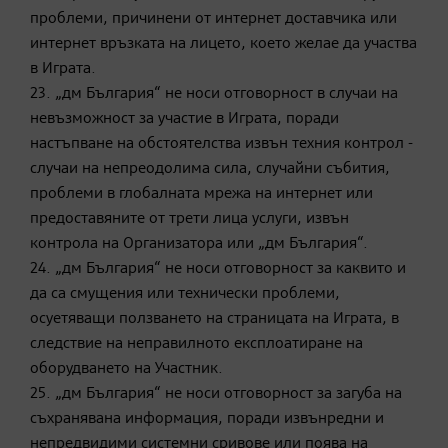
проблеми, причинени от интернет доставчика или
интернет връзката на лицето, което желае да участва
в Играта.
23. „дм България“ не носи отговорност в случаи на
невъзможност за участие в Играта, поради
настъпване на обстоятелства извън техния контрол -
случаи на непреодолима сила, случайни събития,
проблеми в глобалната мрежа на интернет или
предоставяните от трети лица услуги, извън
контрола на Организатора или „дм България“.
24. „дм България“ не носи отговорност за каквито и
да са смущения или технически проблеми,
осуетяващи ползването на страницата на Играта, в
следствие на неправилното експлоатиране на
оборудването на Участник.
25. „дм България“ не носи отговорност за загуба на
съхранявана информация, поради извънредни и
непредвидими системни сривове или поява на