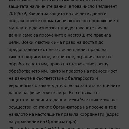
защитата на личните данни, в това число Регламент
2016/679, Закона за защита на личните данни и
подзаконовите нормативни актове по приложението
му, както и да използват предоставените лични
данни само за посочените в настоящите правила
цели. Всеки Участник има право на достъп до
предоставените от него лични данни, право на
тяхното коригиране, изтриване, ограничаване на
обработването им, право на възражение срещу
обработването им, както и правото на преносимост
на данните в съответствие с българското и
европейското законодателство за защита на личните
данни на физическите лица. Във връзка със
защитата на личните данни всеки Участник може да
осъществи контакт с Организатора на посочените в
началото на настоящите правила координати (адрес
на управление на Организатора).
28. „дм България“ ЕООД не предоставят лични данни