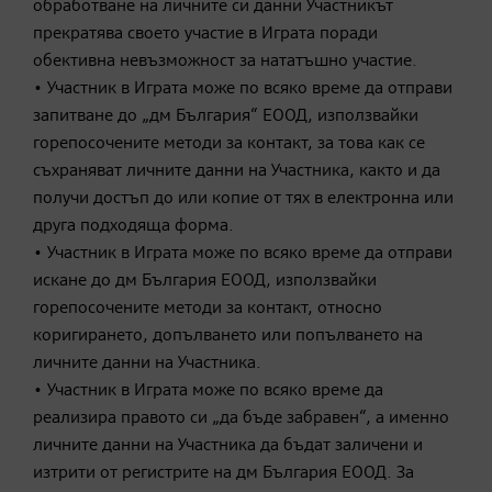
обработване на личните си данни Участникът
прекратява своето участие в Играта поради
обективна невъзможност за нататъшно участие.
• Участник в Играта може по всяко време да отправи
запитване до „дм България“ ЕООД, използвайки
горепосочените методи за контакт, за това как се
съхраняват личните данни на Участника, както и да
получи достъп до или копие от тях в електронна или
друга подходяща форма.
• Участник в Играта може по всяко време да отправи
искане до дм България ЕООД, използвайки
горепосочените методи за контакт, относно
коригирането, допълването или попълването на
личните данни на Участника.
• Участник в Играта може по всяко време да
реализира правото си „да бъде забравен“, а именно
личните данни на Участника да бъдат заличени и
изтрити от регистрите на дм България ЕООД. За