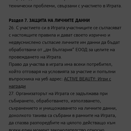
технически проблеми, свързани с участието в Играта.
Раздел 7. ЗАЩИТА НА ЛИЧНИТЕ ДАННИ
26. С участието си в Играта участниците се съгласяват
с настоящите правила и дават своето изрично и
недвусмислено съгласие личните им данни да бъдат
обработвани от „дм България“ ЕООД за целите на
провеждането на Играта.
Право да участва в играта има всеки потребител,
който отговаря на условията за участие и попълни
въпросника на уеб адрес:
ACTIVE BEAUTY: Игри с
награди
27. Организаторът на Играта се задължава при
събирането, обработването, използването,
съхранението и унищожаването на личните данни,
доколкото такива са събрани в рамките на Играта,
да спазва разпоредбите на цялото действащо към
всеки един момент законодателство относно