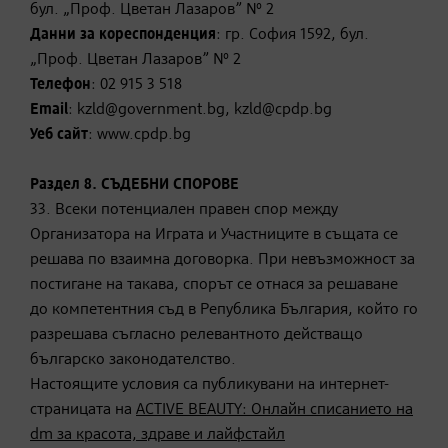
бул. „Проф. Цветан Лазаров” № 2
Данни за кореспонденция
: гр. София 1592, бул.
„Проф. Цветан Лазаров” № 2
Телефон
: 02 915 3 518
Email
: kzld@government.bg, kzld@cpdp.bg
Уеб сайт
: www.cpdp.bg
Раздел 8. СЪДЕБНИ СПОРОВЕ
33. Всеки потенциален правен спор между
Организатора на Играта и Участниците в същата се
решава по взаимна договорка. При невъзможност за
постигане на такава, спорът се отнася за решаване
до компетентния съд в Република България, който го
разрешава съгласно релевантното действащо
българско законодателство.
Настоящите условия са публикувани на интернет-
страницата на
ACTIVE BEAUTY: Онлайн списанието на
dm за красота, здраве и лайфстайл