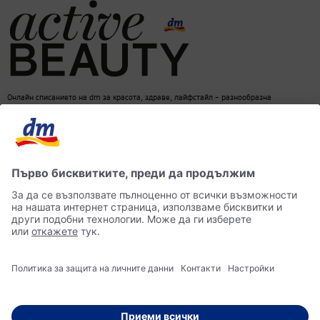
Онлайн списанието на dm за красота, здраве, лайфстайл – разнообразна
информация за един балансиран начин на живот
dm онлайн магазин
Контакти
Лични данни
достъпност
Становище за употреба на изкуствен интелект (ИИ)
© 2026 dm България ЕООД Моят магазин за козметика, парфюмерия, бебешки