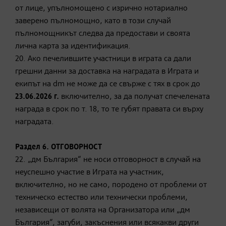
от лице, упълномощено с изрично нотариално
заверено пълномощно, като в този случай
пълномощникът следва да предостави и своята
лична карта за идентификация.
20. Ако печелившите участници в играта са дали
грешни данни за доставка на наградата в Играта и
екипът на dm не може да се свърже с тях в срок до
23.06.2026 г.
включително, за да получат спечелената
награда в срок по т. 18, то те губят правата си върху
наградата.
Раздел 6. ОТГОВОРНОСТ
22. „дм България“ не носи отговорност в случай на
неуспешно участие в Играта на участник,
включително, но не само, породено от проблеми от
техническо естество или технически проблеми,
независещи от волята на Организатора или „дм
България“, загуби, закъснения или всякакви други