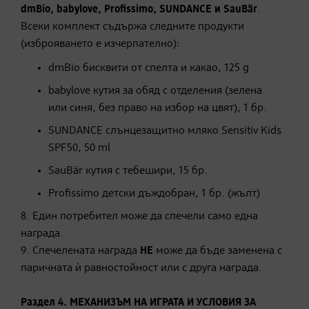
dmBio, babylove, Profissimo, SUNDANCE
и SauBär
.
Всеки комплект съдържа следните продукти
(изброяването е изчерпателно):
dmBio бисквити от спелта и какао, 125 g
babylove кутия за обяд с отделения (зелена
или синя, без право на избор на цвят), 1 бр.
SUNDANCE слънцезащитно мляко Sensitiv Kids
SPF50, 50 ml
SauBär кутия с тебешири, 15 бр.
Profissimo детски дъждобран, 1 бр. (жълт)
8. Един потребител може да спечели само една
награда.
9. Спечелената награда
НЕ
може да бъде заменена с
паричната ѝ равностойност или с друга награда.
Раздел 4. МЕХАНИЗЪМ НА ИГРАТА И УСЛОВИЯ ЗА