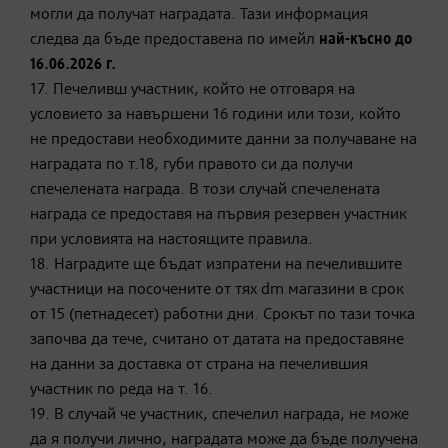
могли да получат наградата. Тази информация
следва да бъде предоставена по имейл
най-късно до
16.06.2026 г.
17. Печеливш участник, който не отговаря на
условието за навършени 16 години или този, който
не предостави необходимите данни за получаване на
наградата по т.18, губи правото си да получи
спечелената награда. В този случай спечелената
награда се предоставя на първия резервен участник
при условията на настоящите правила.
18. Наградите ще бъдат изпратени на печелившите
участници на посочените от тях dm магазини в срок
от 15 (петнадесет) работни дни. Срокът по тази точка
започва да тече, считано от датата на предоставяне
на данни за доставка от страна на печелившия
участник по реда на т. 16.
19. В случай че участник, спечелил награда, не може
да я получи лично, наградата може да бъде получена