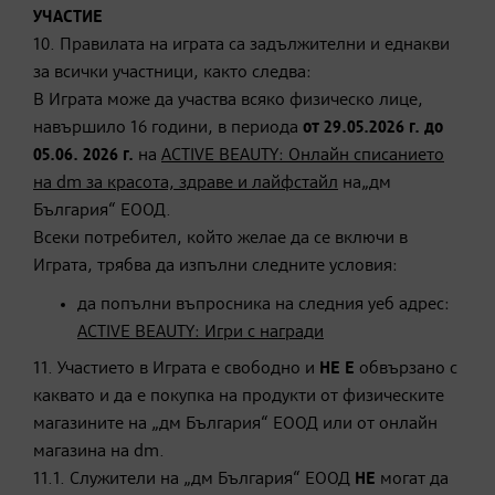
УЧАСТИЕ
10. Правилата на играта са задължителни и еднакви
за всички участници, както следва:
В Играта може да участва всяко физическо лице,
навършило 16 години, в периода
от 29.05.2026 г. до
05.06. 2026 г.
на
ACTIVE BEAUTY: Онлайн списанието
на dm за красота, здраве и лайфстайл
на„дм
България“ ЕООД.
Всеки потребител, който желае да се включи в
Играта, трябва да изпълни следните условия:
да попълни въпросника на следния уеб адрес:
ACTIVE BEAUTY: Игри с награди
11. Участието в Играта е свободно и
НЕ Е
обвързано с
каквато и да е покупка на продукти от физическите
магазините на „дм България“ ЕООД или от онлайн
магазина на dm.
11.1. Служители на „дм България“ ЕООД
НЕ
могат да