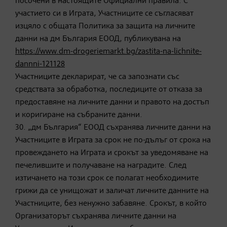
посочени в настоящите Официални правила. С
участието си в Играта, Участниците се съгласяват
изцяло с общата Политика за защита на личните
данни на дм България ЕООД, публикувана на
https://www.dm-drogeriemarkt.bg/zastita-na-lichnite-
dannni-121128
Участниците декларират, че са запознати със
средствата за обработка, последиците от отказа за
предоставяне на личните данни и правото на достъп
и коригиране на събраните данни.
30. „дм България“ ЕООД съхранява личните данни на
Участниците в Играта за срок не по-дълъг от срока на
провеждането на Играта и срокът за уведомяване на
печелившите и получаване на наградите. След
изтичането на този срок се полагат необходимите
грижи да се унищожат и заличат личните данните на
Участниците, без ненужно забавяне. Срокът, в който
Организаторът съхранява личните данни на