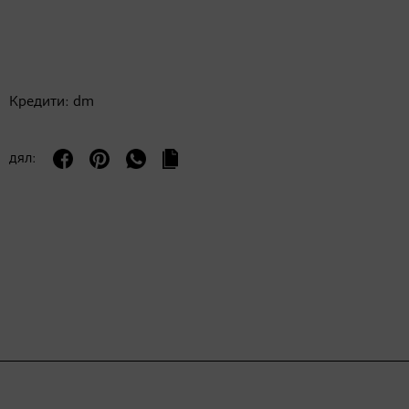
Кредити: dm
дял: