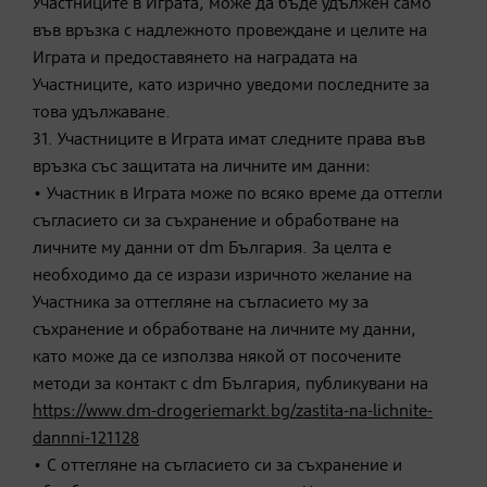
Участниците в Играта, може да бъде удължен само
във връзка с надлежното провеждане и целите на
Играта и предоставянето на наградата на
Участниците, като изрично уведоми последните за
това удължаване.
31. Участниците в Играта имат следните права във
връзка със защитата на личните им данни:
• Участник в Играта може по всяко време да оттегли
съгласието си за съхранение и обработване на
личните му данни от dm България. За целта е
необходимо да се изрази изричното желание на
Участника за оттегляне на съгласието му за
съхранение и обработване на личните му данни,
като може да се използва някой от посочените
методи за контакт с dm България, публикувани на
https://www.dm-drogeriemarkt.bg/zastita-na-lichnite-
dannni-121128
• С оттегляне на съгласието си за съхранение и