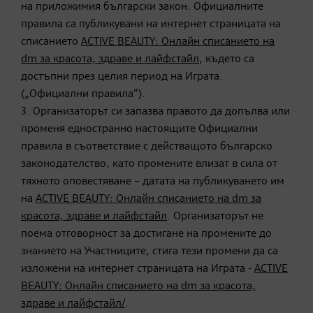
на приложимия български закон. Официалните
правила са публикувани на интернет страницата на
списанието
ACTIVE BEAUTY: Онлайн списанието на
dm за красота, здраве и лайфстайл
, където са
достъпни през целия период на Играта.
(„Официални правила“).
3. Организаторът си запазва правото да допълва или
променя едностранно настоящите Официални
правила в съответствие с действащото българско
законодателство, като промените влизат в сила от
тяхното оповестяване – датата на публикуването им
на
ACTIVE BEAUTY: Онлайн списанието на dm за
красота, здраве и лайфстайл
. Организаторът не
поема отговорност за достигане на промените до
знанието на Участниците, стига тези промени да са
изложени на интернет страницата на Играта -
ACTIVE
BEAUTY: Онлайн списанието на dm за красота,
здраве и лайфстайл/
.