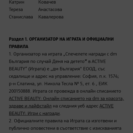
Катрин
Ковачев
Тереза
Анастасова
Станислава
Кавалерова
Раздел 1. ОРГАНИЗАТОР НА ИГРАТА И ОФИЦИАЛНИ
ПРАВИЛА
1. Организатор на играта „Спечелете награди с dm
България по случай Деня на детето
”
в ACTIVE
BEAUTY” (Играта) е „дм България" ЕООД, със
седалище и адрес на управление: София, п.к. 1574;
р-н Слатина, ул. Никола Тесла № 5, ет. 6., ЕИК
200150888. Играта се провежда в онлайн списанието
ACTIVE BEAUTY: Онлайн списанието на dm за красота,
здраве и лайфстайл
на следния уеб адрес
ACTIVE
BEAUTY: Игри с награди
.
2. Официалните правила на Играта са изготвени и
публично оповестени в съответствие с изискванията