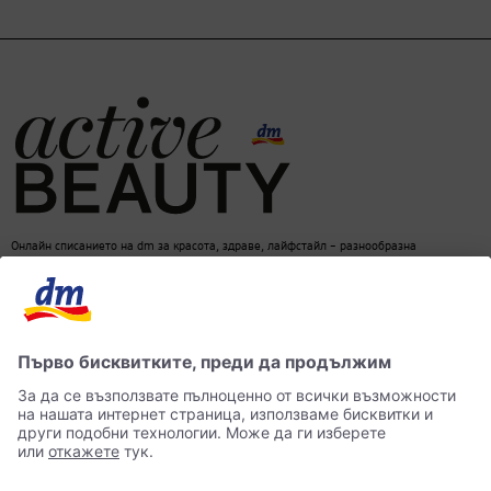
Онлайн списанието на dm за красота, здраве, лайфстайл – разнообразна
информация за един балансиран начин на живот