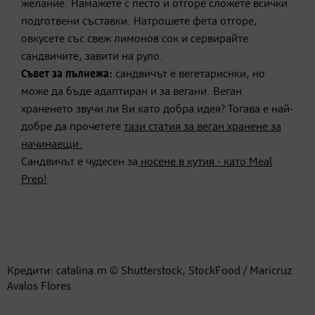
желание. Намажете с песто и отгоре сложете всички
подготвени съставки. Натрошете фета отгоре,
овкусете със свеж лимонов сок и сервирайте
сандвичите, завити на руло.
Съвет за пълнежа:
сандвичът е вегетариснки, но
може да бъде адаптиран и за вегани. Веган
храненето звучи ли Ви като добра идея? Тогава е най-
добре да прочетете
тази статия за веган хранене за
начинаещи.
Сандвичът е чудесен за
носене в кутия - като Meal
Prep!
Кредити: catalina.m © Shutterstock, StockFood / Maricruz
Avalos Flores