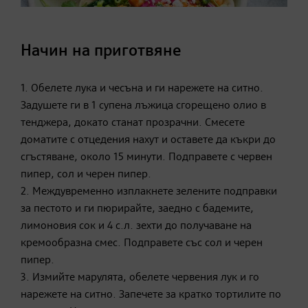
Начин на приготвяне
1. Обелете лука и чесъна и ги нарежете на ситно.
Задушете ги в 1 супена лъжица сгорещено олио в
тенджера, докато станат прозрачни. Смесете
доматите с отцедения нахут и оставете да къкри до
сгъстяване, около 15 минути. Подправете с червен
пипер, сол и черен пипер.
2. Междувременно изплакнете зелените подправки
за пестото и ги пюрирайте, заедно с бадемите,
лимоновия сок и 4 с.л. зехти до получаване на
кремообразна смес. Подправете със сол и черен
пипер.
3. Измийте марулята, обелете червения лук и го
нарежете на ситно. Запечете за кратко тортилите по