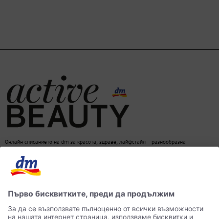
Онлайн списанието на dm за красота, здраве, лайфстайл – разнообразна
информация за един балансиран начин на живот