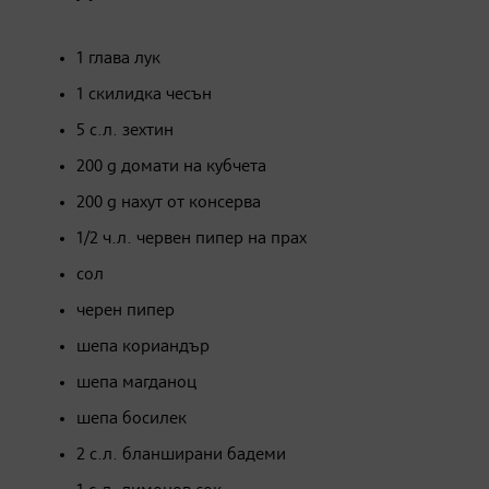
1 глава лук
1 скилидка чесън
5 с.л. зехтин
200 g домати на кубчета
200 g нахут от консерва
1/2 ч.л. червен пипер на прах
сол
черен пипер
шепа кориандър
шепа магданоц
шепа босилек
2 с.л. бланширани бадеми