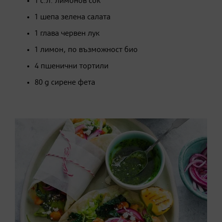
1 с.л. лимонов сок
1 шепа зелена салата
1 глава червен лук
1 лимон, по възможност био
4 пшенични тортили
80 g сирене фета