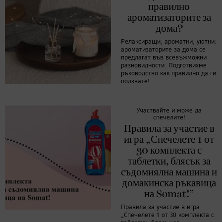
правилно
ароматизаторите за
дома?
Релаксиращи, ароматни, уютни:
ароматизаторите за дома се
предлагат във всевъжможни
разновидности. Подготвихме
ръководство как правилно да ги
ползвате!
Участвайте и може да
спечелите!
Правила за участие в
игра „Спечелете 1 от
30 комплекта с
таблетки, блясък за
съдомиялна машина и
домакинска ръкавица
на Somat!”
Правила за участие в игра
„Спечелете 1 от 30 комплекта с