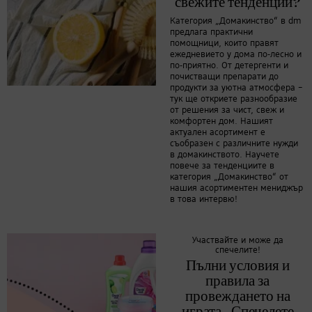
свежите тенденции?
Категория „Домакинство“ в dm
предлага практични
помощници, които правят
ежедневието у дома по-лесно и
по-приятно. От детергенти и
почистващи препарати до
продукти за уютна атмосфера –
тук ще откриете разнообразие
от решения за чист, свеж и
комфортен дом. Нашият
актуален асортимент е
съобразен с различните нужди
в домакинството. Научете
повече за тенденциите в
категория „Домакинство“ от
нашия асортиментен мениджър
в това интервю!
Участвайте и може да
спечелите!
Пълни условия и
правила за
провеждането на
играта „Спечелете