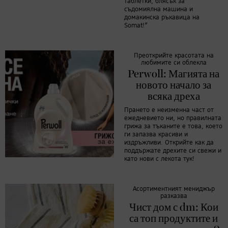
таблетки, блясък за
съдомиялна машина и
домакинска ръкавица на
Somat!”
Преоткрийте красотата на
любимите си облекла
Perwoll: Магията на
новото начало за
всяка дреха
Прането е неизменна част от
ежедневието ни, но правилната
грижа за тъканите е това, което
ги запазва красиви и
издръжливи. Открийте как да
поддържате дрехите си свежи и
като нови с лекота тук!
Асортиментният мениджър
разказва
Чист дом с dm: Кои
са топ продуктите и