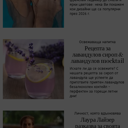
френския педикюр до смели и
ярки цветове: нека Ви покажем
кои дизайни ще са популярни
през 2026 г.
Освежаваща напитка
Рецепта за
лавандулов сироп &
лавандулов mocktail
Искате ли да се освежите? С
нашата рецепта за сироп от
лавандула ще успеете да
приготвите приятен лавандулов
безалкохолен коктейл –
перфектен за горещи летни
дни!
Личност, която вдъхновява
Лаура Лайзер
разказва за своята