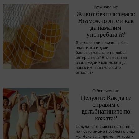
Вдъхновение
Живот без пластмаса:
Възможно ли е и как
да намалим
употребата ѝ?
Възможен ли е животът без
пластмаса и дали
биопластмасата е по-добра
алтернатива? В тази статия
разглеждаме как можем да
намалим пластмасовите
отпадъци.
Себеприемане
Целулит: Как да се
справим с
вдлъбнатините по
кожата?
Целулитът е съвсем естествен,
но често имаме проблем с вида
му. Нека сега променим това и