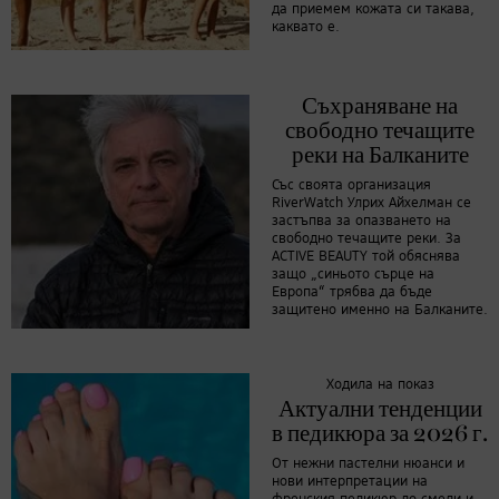
да приемем кожата си такава,
каквато е.
Съхраняване на
свободно течащите
реки на Балканите
Със своята организация
RiverWatch Улрих Айхелман се
застъпва за опазването на
свободно течащите реки. За
ACTIVE BEAUTY той обяснява
защо „синьото сърце на
Европа“ трябва да бъде
защитено именно на Балканите.
Ходила на показ
Актуални тенденции
в педикюра за 2026 г.
От нежни пастелни нюанси и
нови интерпретации на