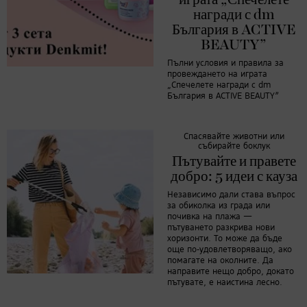
награди с dm
България в ACTIVE
BEAUTY”
Пълни условия и правила за
провеждането на играта
„Спечелете награди с dm
България в ACTIVE BEAUTY”
Спасявайте животни или
събирайте боклук
Пътувайте и правете
добро: 5 идеи с кауза
Независимо дали става въпрос
за обиколка из града или
почивка на плажа —
пътуването разкрива нови
хоризонти. То може да бъде
още по-удовлетворяващо, ако
помагате на околните. Да
направите нещо добро, докато
пътувате, е наистина лесно.