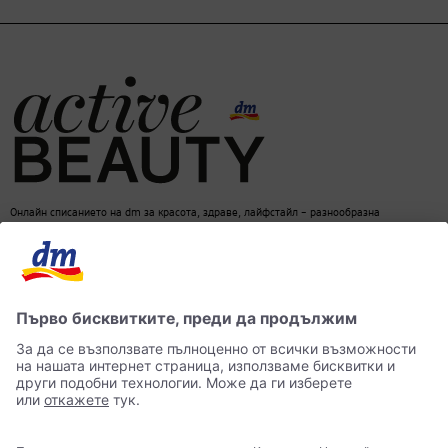
Онлайн списанието на dm за красота, здраве, лайфстайл – разнообразна
информация за един балансиран начин на живот