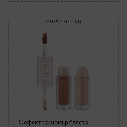
С ефект на мокър блясък