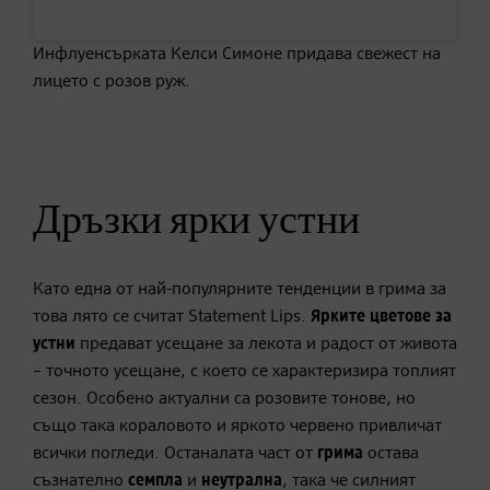
Инфлуенсърката Келси Симоне придава свежест на
лицето с розов руж.
Дръзки ярки устни
Като една от най-популярните тенденции в грима за
това лято се считат Statement Lips.
Ярките цветове за
устни
предават усещане за лекота и радост от живота
– точното усещане, с което се характеризира топлият
сезон. Особено актуални са розовите тонове, но
също така кораловото и яркото червено привличат
всички погледи. Останалата част от
грима
остава
съзнателно
семпла
и
неутрална
, така че силният