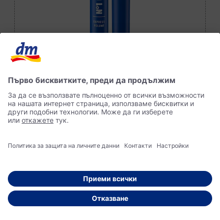
Colour Pop акцент в синьо
trend !t up Спирала №1 Express Volumen -
Син № 30, 12 ml | dm България
Купете сега в онлайн магазина на dm