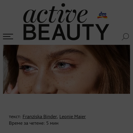
текст:
Franziska Binder
,
Leonie Maier
Време за четене:
5
мин