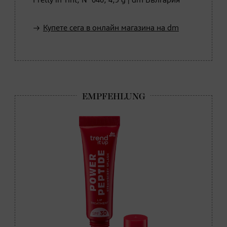
Pretty in Tint, № 040, 4,5 g | dm България
Купете сега в онлайн магазина на dm