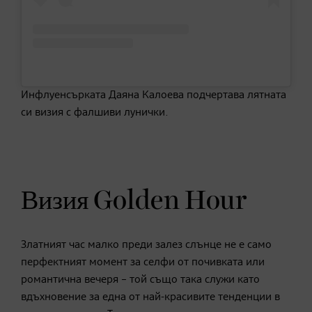
Инфлуенсърката Даяна Калоева подчертава лятната
си визия с фалшиви лунички.
Визия Golden Hour
Златният час малко преди залез слънце не е само
перфектният момент за селфи от почивката или
романтична вечеря – той също така служи като
вдъхновение за една от най-красивите тенденции в