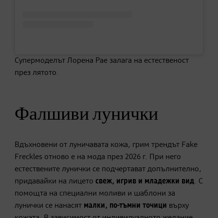
Супермоделът Лорена Рае залага на естественост
през лятото.
Фалшиви лунички
Вдъхновени от луничавата кожа, грим трендът Fake
Freckles отново е на мода през 2026 г. При него
естествените лунички се подчертават допълнително,
придавайки на лицето
свеж, игрив и младежки вид
. С
помощта на специални моливи и шаблони за
лунички се нанасят
малки, по-тъмни точици
върху