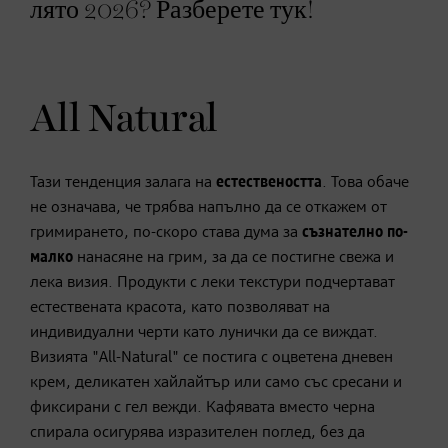
лято 2026? Разберете тук!
All Natural
Тази тенденция залага на
естествеността
. Това обаче
не означава, че трябва напълно да се откажем от
гримирането, по-скоро става дума за
съзнателно по-
малко
нанасяне на грим, за да се постигне свежа и
лека визия. Продукти с леки текстури подчертават
естествената красота, като позволяват на
индивидуални черти като лунички да се виждат.
Визията "All-Natural" се постига с оцветена дневен
крем, деликатен хайлайтър или само със сресани и
фиксирани с гел вежди. Кафявата вместо черна
спирала осигурява изразителен поглед, без да