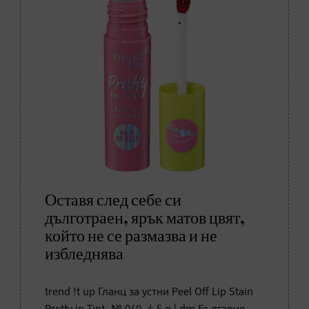
Оставя след себе си
дълготраен, ярък матов цвят,
който не се размазва и не
избледнява
trend !t up Гланц за устни Peel Off Lip Stain