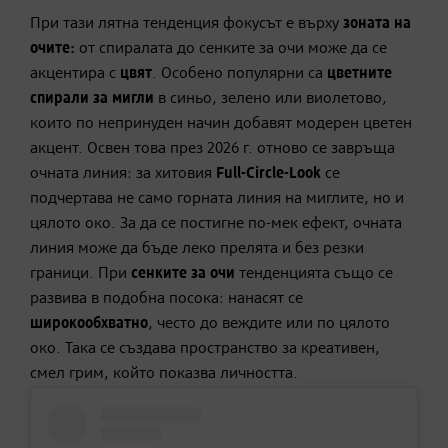
При тази лятна тенденция фокусът е върху
зоната на
очите:
от спиралата до сенките за очи може да се
акцентира с
цвят
. Особено популярни са
цветните
спирали за мигли
в синьо, зелено или виолетово,
които по непринуден начин добавят модерен цветен
акцент. Освен това през 2026 г. отново се завръща
очната линия: за хитовия
Full-Circle-Look
се
подчертава не само горната линия на миглите, но и
цялото око. За да се постигне по-мек ефект, очната
линия може да бъде леко прелята и без резки
граници. При
сенките за очи
тенденцията също се
развива в подобна посока: нанасят се
широкообхватно
, често до веждите или по цялото
око. Така се създава пространство за креативен,
смел грим, който показва личността.