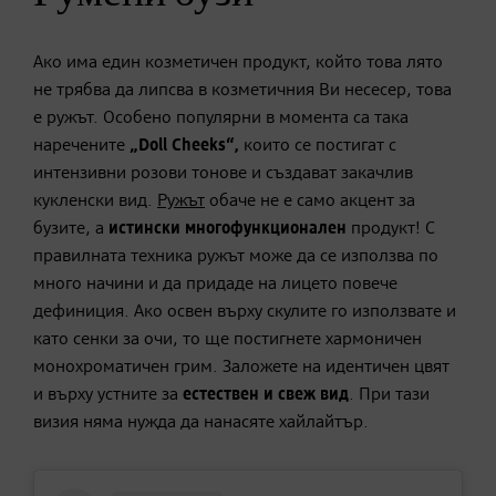
Ако има един козметичен продукт, който това лято
не трябва да липсва в козметичния Ви несесер, това
е ружът. Особено популярни в момента са така
наречените
„Doll Cheeks“,
които се постигат с
интензивни розови тонове и създават закачлив
кукленски вид.
Ружът
обаче не е само акцент за
бузите, а
истински многофункционален
продукт! С
правилната техника ружът може да се използва по
много начини и да придаде на лицето повече
дефиниция. Ако освен върху скулите го използвате и
като сенки за очи, то ще постигнете хармоничен
монохроматичен грим. Заложете на идентичен цвят
и върху устните за
естествен и свеж вид
. При тази
визия няма нужда да нанасяте хайлайтър.