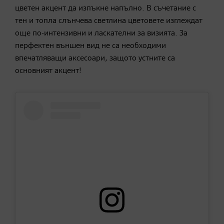
цветен акцент да изпъкне напълно. В съчетание с
тен и топла слънчева светлина цветовете изглеждат
още по-интензивни и ласкателни за визията. За
перфектен външен вид не са необходими
впечатляващи аксесоари, защото устните са
основният акцент!