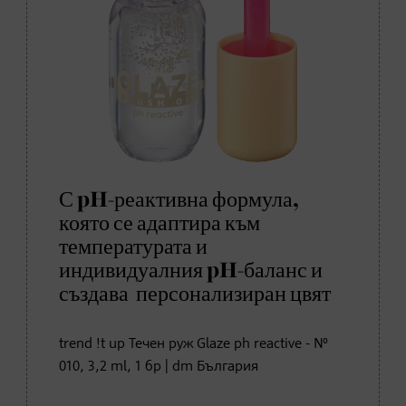
С pH-реактивна формула,
която се адаптира към
температурата и
индивидуалния pH-баланс и
създава персонализиран цвят
trend !t up Течен руж Glaze ph reactive - №
010, 3,2 ml, 1 бр | dm България