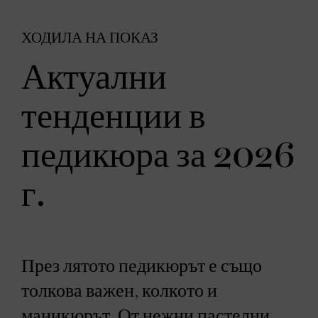
ХОДИЛА НА ПОКАЗ
Актуални
тенденции в
педикюра за 2026
г.
През лятото педикюрът е също
толкова важен, колкото и
маникюрът. От нежни пастелни