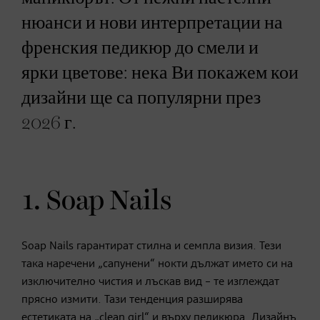
нюанси и нови интерпретации на
френския педикюр до смели и
ярки цветове: нека Ви покажем кои
дизайни ще са популярни през
2026 г.
1. Soap Nails
Soap Nails гарантират стилна и семпла визия. Тези
така наречени „сапунени“ нокти дължат името си на
изключително чистия и лъскав вид – те изглеждат
прясно измити. Тази тенденция разширява
естетиката на „clean girl“ и върху педикюра. Дизайнъ