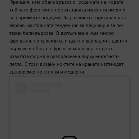
Франция, има обаче връзка с „родината на модата“,
тъй като френските нокти станаха известни именно
на парижките подиуми. За разлика от оригиналната
версия, настоящата тенденция за педикюр е за по-
тесни бели върхове. В допълнение към микро
френския, популярни са и цветни вариации с цветни
върхове и обратен френски маникюр, където
извитата форма е разположена върху нокътното
легло. С този дизайн ноктите на краката изглеждат
едновременно стилни и модерни.