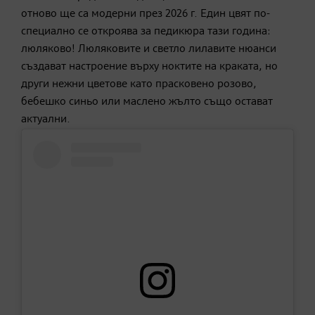
отново ще са модерни през 2026 г. Един цвят по-
специално се откроява за педикюра тази година:
люляково! Люляковите и светло лилавите нюанси
създават настроение върху ноктите на краката, но
други нежни цветове като прасковено розово,
бебешко синьо или маслено жълто също остават
актуални.