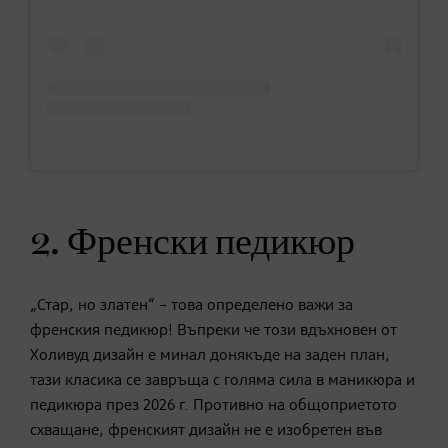
2. Френски педикюр
„Стар, но златен“ – това определено важи за
френския педикюр! Въпреки че този вдъхновен от
Холивуд дизайн е минал донякъде на заден план,
тази класика се завръща с голяма сила в маникюра и
педикюра през 2026 г. Противно на общоприетото
схващане, френският дизайн не е изобретен във