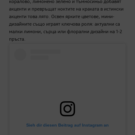
коралово, лимонено зелено и тъмносиньо добавят
акценти и превръщат ноктите на краката в истински
акценти това лято. Освен ярките цветове, мини-
дизайните също играят ключова роля: актуални са
малки лимони, сърца или флорални дизайни на 1-2
пръста.
Sieh dir diesen Beitrag auf Instagram an