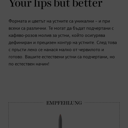
Your lips but better
Формата и цветът на устните са уникални – и при
всеки са различни. Те могат да бъдат подчертани с
кафяво-розов молив за устни, който осигурява
дефиниран и прецизен контур на устните. След това
с пръсти леко се нанася малко от червилото и
готово. Вашите естествени устни са подчертани, но
по естествен начин!