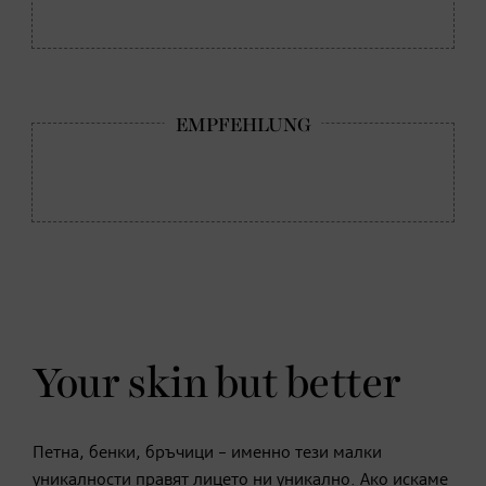
Your skin but better
Петна, бенки, бръчици – именно тези малки
уникалности правят лицето ни уникално. Ако искаме