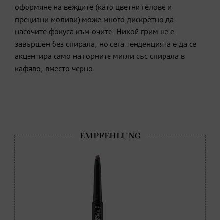
оформяне на веждите (като цветни гелове и
прецизни моливи) може много дискретно да
насочите фокуса към очите. Никой грим не е
завършен без спирала, но сега тенденцията е да се
акцентира само на горните мигли със спирала в
кафяво, вместо черно.