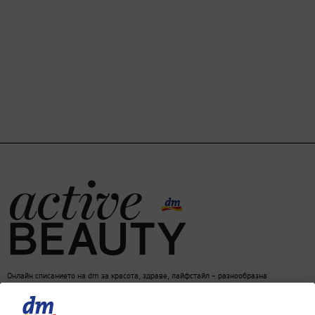
Онлайн списанието на dm за красота, здраве, лайфстайл – разнообразна
информация за един балансиран начин на живот