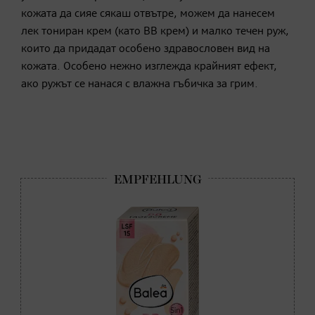
кожата да сияе сякаш отвътре, можем да нанесем
лек тониран крем (като BB крем) и малко течен руж,
които да придадат особено здравословен вид на
кожата. Особено нежно изглежда крайният ефект,
ако ружът се нанася с влажна гъбичка за грим.