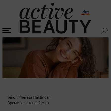
текст:
Theresa Haidinger
Време за четене:
2
мин