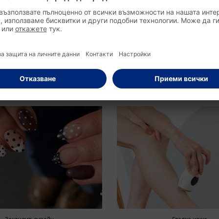
кюра за 2026 г.
най-актуалните 
за 2026 г.
телни нюанси и нови
и на френския педикюр до
Който вече търси вдъхновение за
 цветове: нека Ви покажем кои
Electric Love & Co., е точно на 
 популярни през 2026 г.
място. Показваме най-модерните
фестивален грим!