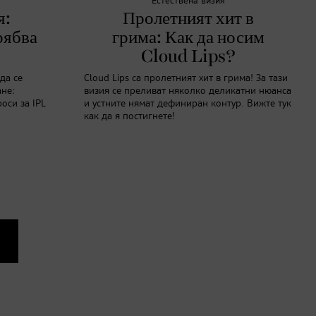
Естествена визия
я:
Пролетният хит в
рябва
грима: Как да носим
Cloud Lips?
да се
Cloud Lips са пролетният хит в грима! За тази
ане:
визия се преливат няколко деликатни нюанса
оси за IPL
и устните нямат дефиниран контур. Вижте тук
как да я постигнете!