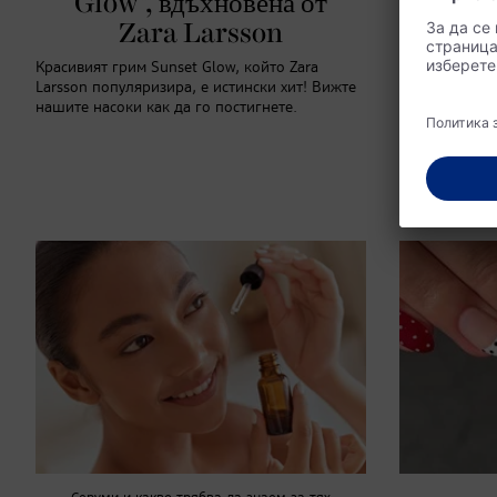
Glow", вдъхновена от
педи
Zara Larsson
От нежни пас
интерпретаци
Красивият грим Sunset Glow, който Zara
смели и ярки
Larsson популяризира, е истински хит! Вижте
дизайни ще са
нашите насоки как да го постигнете.