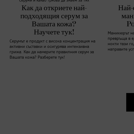
Серуми и какво трябва да знаем за тях
Как да откриете най-
Най-
подходящия серум за
ман
Вашата кожа?
Po
Научете тук!
Маникюрът на 
превръща в е
Серумът е продукт с висока концентрация на
нокти тази го
активни съставки и осигурява интензивна
направите ус
грижа. Как да намерите правилния серум за
Вашата кожа? Разберете тук!