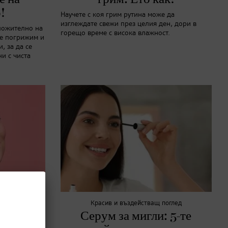
!
Научете с коя грим рутина може да
изглеждате свежи през целия ден, дори в
ложително на
горещо време с висока влажност.
се погрижим и
, за да се
и с чиста
Красив и въздействащ поглед
им:
Серум за мигли: 5-те