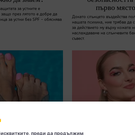
първо място
ащитата за устните е
 защо през лятото е добре да
Докато слънцето въздейства по
нца за устни без SPF – обяснява
нашата психика, ние трябва да 
за действието му върху кожата ни
наслаждаваме на слънчевите бан
съвест.
Ходила на показ
Let’s party!
ални тенденции в
Фестивален гр