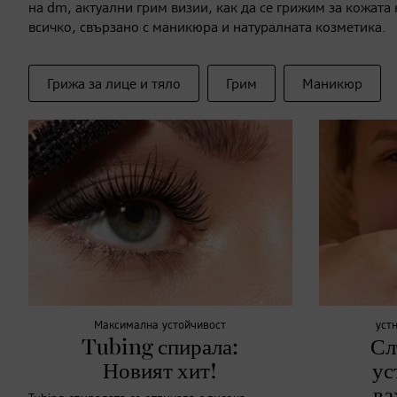
на dm, актуални грим визии, как да се грижим за кожата 
всичко, свързано с маникюра и натуралната козметика.
Грижа за лице и тяло
Грим
Маникюр
Максимална устойчивост
уст
Tubing спирала:
Сл
Новият хит!
ус
ва