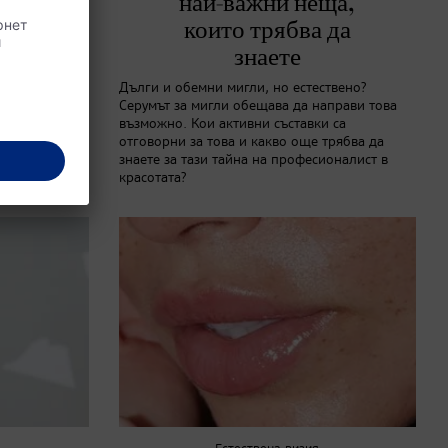
визии
най-важни неща,
които трябва да
знаете
 Frequency,
правилното
Дълги и обемни мигли, но естествено?
 визии за
Серумът за мигли обещава да направи това
възможно. Кои активни съставки са
отговорни за това и какво още трябва да
знаете за тази тайна на професионалист в
красотата?