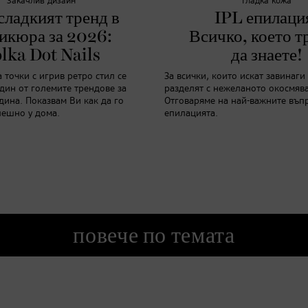
Закачлив дизайн
Гладка кожа
сладкият тренд в
IPL епилаци
икюра за 2026:
Всичко, което т
lka Dot Nails
да знаете!
точки с игрив ретро стил се
За всички, които искат завинаги 
дин от големите трендове за
разделят с нежеланото окосмяв
дина. Показвам Ви как да го
Отговаряме на най-важните въпр
пешно у дома.
епилацията.
повече по темата