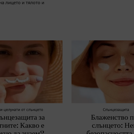
на лицето и тялото и
ни целунати от слънцето
Слънцезащита
ънцезащита за
Блаженство п
тните: Какво е
слънцето: Не
жно да знаем?
безопасността 