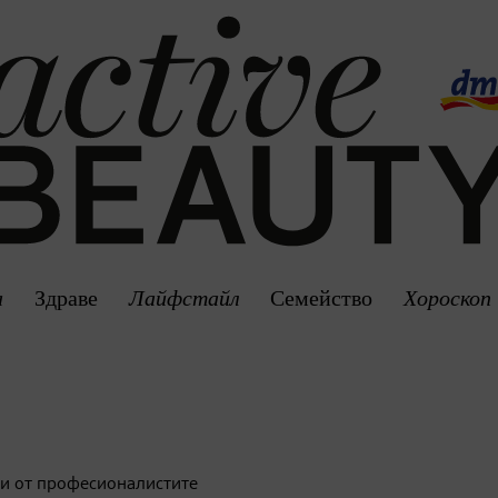
а
Здраве
Лайфстайл
Семейство
Хороскоп
ети от професионалистите