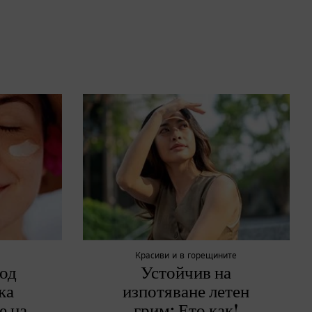
Красиви и в горещините
од
Устойчив на
ка
изпотяване летен
е на
грим: Ето как!