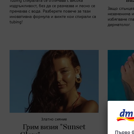
Tubing спиралата се отличава с висока
издръжливост, без да се размазва и лесно се
Защо слънцез
премахва с вода. Разберете повече за тази
незаменима и
иновативна формула и вижте кои спирали са
избягваме гла
tubing!
дерматолог.
Златно сияние
Грим визия "Sunset
Акту