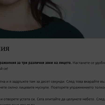
ния
ражнения за три различни зони на лицето.
Настанете се удобн
й се!
тна и я задръжте там за десет секунди. След това вкарайте въ
тегнете силно лицевите мускули. Повторете упражнението толко
и отворете устата си. Сега опитайте да целунете небето. Сле