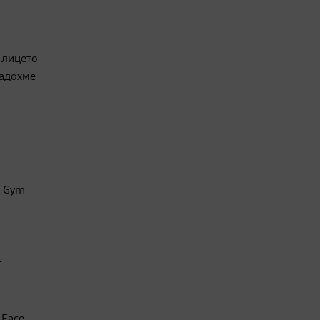
а лицето
дадохме
e Gym
-
 Face