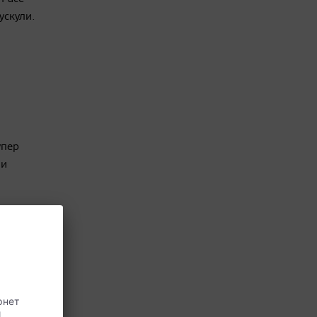
ускули.
упер
ни