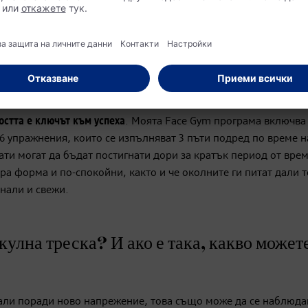
рате, за да постигнете наистина видими
остта
е
ключът
към
успеха
. Моята Face Gym програма включва
 6 упражнения, които се изпълняват 3 пъти подред по време н
ати могат да бъдат постигнати дори за кратък период от врем
бра форма и по-спокойни, както и че околните ги питат дали 
нали и свежи.
лна треска? И ако е така, какво можете
пали поради ново напрежение, това също може да се наблюда