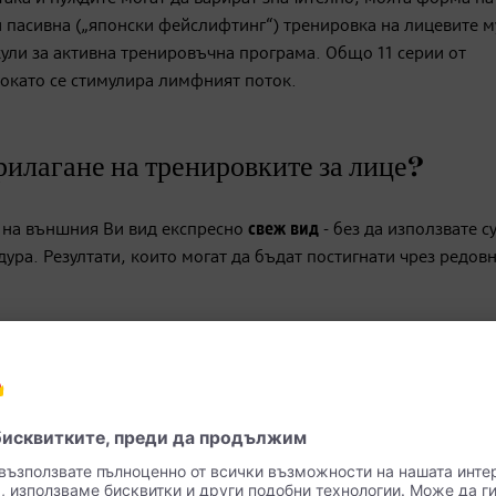
 и пасивна („японски фейслифтинг“) тренировка на лицевите м
кули за активна тренировъчна програма. Общо 11 серии от
докато се стимулира лимфният поток.
рилагане на тренировките за лице?
и на външния Ви вид експресно
свеж
вид
- без да използвате с
дура. Резултати, които могат да бъдат постигнати чрез редов