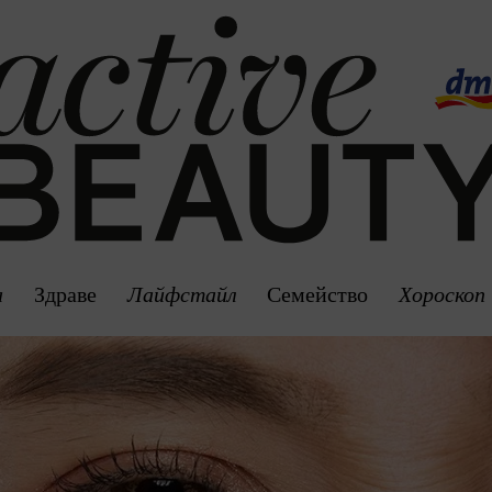
а
Здраве
Лайфстайл
Семейство
Хороскоп