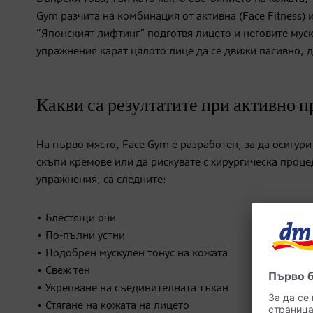
Gym разчита на комбинация от активна (Face Fitness)
“Японският лифтинг” подготвя лицето и неговите мус
упражнения карат цялото лице да се движи пасивно, 
Какви са резултатите при активно п
На първо място, Face Gym е разработен, за да осигур
скъпи кремове или да рискувате с хирургическа проце
упражнения, са следните:
• Блестящи очи
• По-пълни устни
• Подобрен мускулен тонус на кожата
• Свеж тен
• Укрепване на съединителната тъкан
• Стягане на кожата на лицето