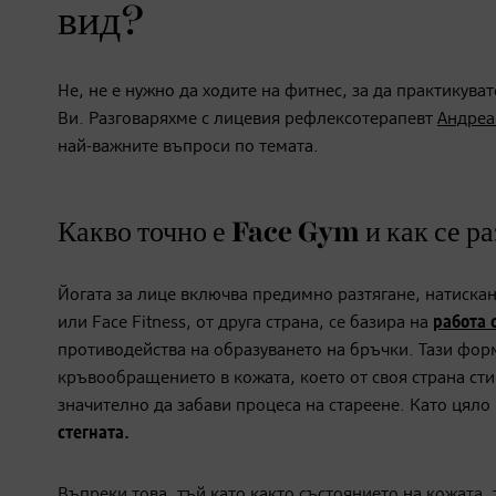
вид?
Не, не е нужно да ходите на фитнес, за да практикува
Ви. Разговаряхме с лицевия рефлексотерапевт
Андреа
най-важните въпроси по темата.
Какво точно е Face Gym и как се р
Йогата за лице включва предимно разтягане, натискан
или Face Fitness, от друга страна, се базира на
работа
противодейства на образуването на бръчки. Тази фор
кръвообращението в кожата, което от своя страна сти
значително да забави процеса на стареене. Като цяло
стегната
.
Въпреки това, тъй като както състоянието на кожата,