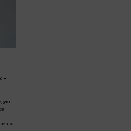
о –
здух в
ва
д около