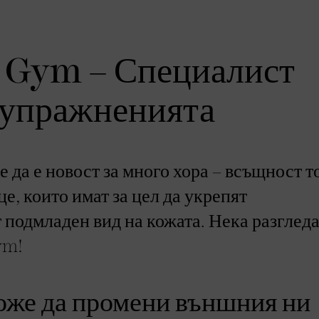
e Gym – Специалист
а упражненията
е да е новост за много хора – всъщност т
е, които имат за цел да укрепят
 подмладен вид на кожата. Нека разглед
ym!
може да промени външния ни