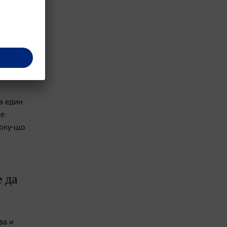
а един
е.
току-що
 да
ва и