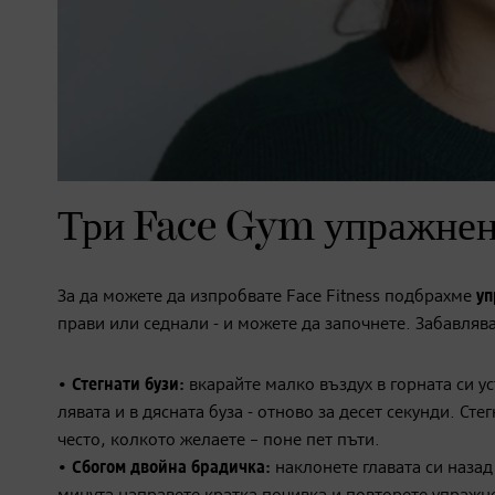
Три Face Gym упражне
За да можете да изпробвате Face Fitness подбрахме
уп
прави или седнали - и можете да започнете. Забавлява
•
Стегнати
бузи
:
вкарайте малко въздух в горната си ус
лявата и в дясната буза - отново за десет секунди. С
често, колкото желаете – поне пет пъти.
•
Сбогом
двойна
брадичка
:
наклонете главата си назад 