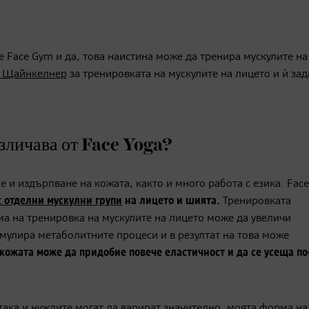
те Face Gym и да, това наистина може да тренира мускулите н
 Щайнкелнер
за тренировката на мускулите на лицето и ѝ за
азличава от Face Yoga?
е и издърпване на кожата, както и много работа с езика. Fac
с
отделни
мускулни
групи
на
лицето
и
шията
.
Тренировката
ма на тренировка на мускулите на лицето може да увеличи
мулира метаболитните процеси и в резултат на това може
кожата
може
да
придобие
повече
еластичност
и
да
се
усеща
по
 така и нуждите могат да варират значително, моята форма на