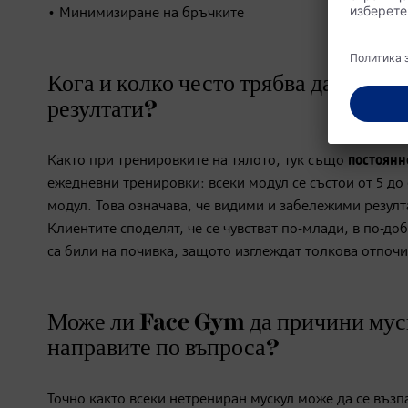
• Минимизиране на бръчките
Кога и колко често трябва да трени
резултати?
Както при тренировките на тялото, тук също
постоянн
ежедневни тренировки: всеки модул се състои от 5 до
модул. Това означава, че видими и забележими резулт
Клиентите споделят, че се чувстват по-млади, в по-до
са били на почивка, защото изглеждат толкова отпочи
Може ли Face Gym да причини муску
направите по въпроса?
Точно както всеки нетрениран мускул може да се въз