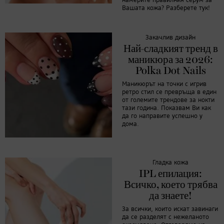
намерите правилния серум за
Вашата кожа? Разберете тук!
Закачлив дизайн
Най-сладкият тренд в
маникюра за 2026:
Polka Dot Nails
Маникюрът на точки с игрив
ретро стил се превръща в един
от големите трендове за нокти
тази година. Показвам Ви как
да го направите успешно у
дома.
Гладка кожа
IPL епилация:
Всичко, което трябва
да знаете!
За всички, които искат завинаги
да се разделят с нежеланото