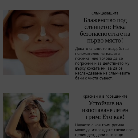
Слънцезащита
Блаженство под
слънцето: Нека
безопасността е на
първо място!
Докато слънцето въздейства
положително на нашата
психика, ние трябва да се
погрижим и за действието му
върху кожата ни, за да се
наслаждаваме на слънчевите
бани с чиста съвест.
Красиви и в горещините
Устойчив на
изпотяване летен
грим: Ето как!
Научете с коя грим рутина
може да изглеждате свежи през
целия ден, дори в горещо