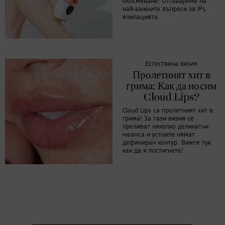
окосмяване: Отговаряме на
най-важните въпроси за IPL
епилацията.
Естествена визия
Пролетният хит в
грима: Как да носим
Cloud Lips?
Cloud Lips са пролетният хит в
грима! За тази визия се
преливат няколко деликатни
нюанса и устните нямат
дефиниран контур. Вижте тук
как да я постигнете!