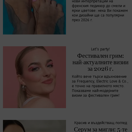
нови интерпретации на
френския педикюр до смели и
ярки цветове: нека Ви покажем
кои дизайни ще са популярни
през 2026 г.
Let’s party!
Фестивален грим:
най-актуалните визии
за 2026 г.
Който вече търси вдъхновение
за Frequency, Electric Love & Co.,
е точно на правилното място.
Показваме най-модерните
визии за фестивален грим!
Красив и въздействащ поглед
Серум за мигли: 5-те