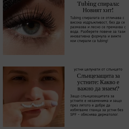
Tubing спирала:
Новият хит!
Tubing спиралата се отличава с
висока издръжливост, без да се
размазва и лесно се премахва с
вода. Разберете повече за тази
иновативна формула и вижте
кои спирали са tubing!
устни целунати от слънцето
Слънцезащита за
устните: Какво е
важно да знаем?
Защо слънцезащитата за
устните е незаменима и защо
през лятото е добре да
избягваме гланца за устни без
SPF – обяснява дерматолог.