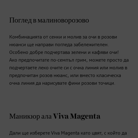
Поглед в малиноворозово
Комбинацията от сенки и молив за очи в розови
нюанси ще направи погледа забележителен.
Особено добре подчертава зелени и кафяви очи!
Ако предпочитате по-семпъл грим, можете просто да
подчертаете леко очите си с очна линия или молив в
предпочитан розов нюанс, или вместо класическа
очна линия да нарисувате фини розови точици.
Маникюр ала Viva Magenta
Дали ще изберете Viva Magenta като цвят, с който да