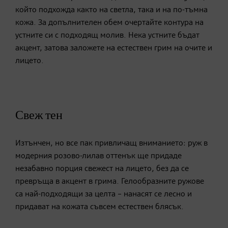
който подхожда както на светла, така и на по-тъмна
кожа. За допълнителен обем очертайте контура на
устните си с подходящ молив. Нека устните бъдат
акцент, затова заложете на естествен грим на очите и
лицето.
Свеж тен
Изтънчен, но все пак привличащ вниманието: руж в
модерния розово-лилав оттенък ще придаде
незабавно порция свежест на лицето, без да се
превръща в акцент в грима. Гелообразните ружове
са най-подходящи за целта – нанасят се лесно и
придават на кожата съвсем естествен блясък.