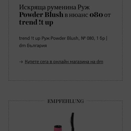
Искряща руменина Руж
Powder Blush в нюанс 080 от
trend !t up
trend !t up Руж Powder Blush, № 080, 1 бр |
dm България
Купете сега в онлайн магазина на dm