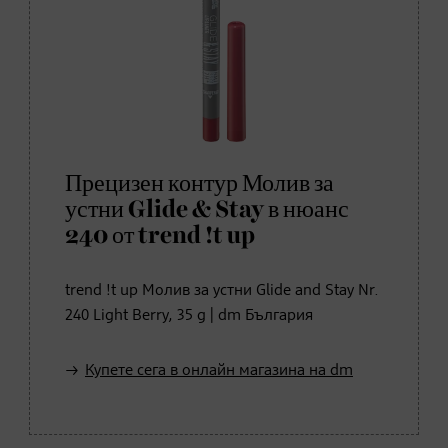
Прецизен контур Молив за
устни Glide & Stay в нюанс
240 от trend !t up
trend !t up Молив за устни Glide and Stay Nr.
240 Light Berry, 35 g | dm България
Купете сега в онлайн магазина на dm