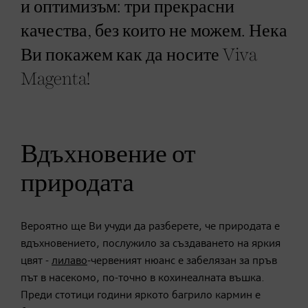
и оптимизъм: три прекрасни
качества, без които не можем. Нека
Ви покажем как да носите Viva
Magenta!
Вдъхновение от
природата
Вероятно ще Ви учуди да разберете, че природата е
вдъхновението, послужило за създаването на яркия
цвят -
лилаво
-червеният нюанс е забелязан за пръв
път в насекомо, по-точно в кохинеалната въшка.
Преди стотици години яркото багрило кармин е