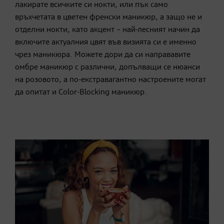
лакирате всичките си нокти, или пък само
връхчетата в цветен френски маникюр, а защо не и
отделни нокти, като акцент – най-лесният начин да
включите актуалния цвят във визията си е именно
чрез маникюра. Можете дори да си направавите
омбре маникюр с различни, допълващи се нюанси
на розовото, а по-екстравагантно настроените могат
да опитат и Color-Blocking маникюр.